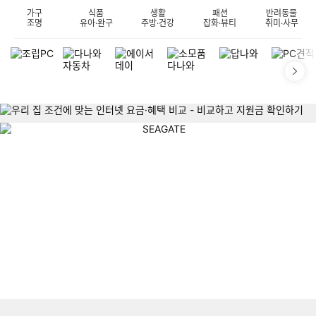
가구
식품
생활
패션
반려동물
조명
유아·완구
주방·건강
잡화·뷰티
취미·사무