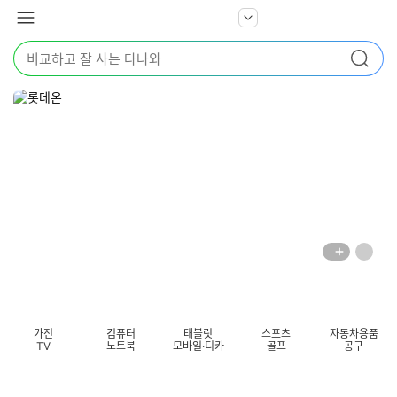
본문 바로가기
다
서
메
나
비
뉴
와
검
스
검색
색
더
어
보
를
기
입
력
해
주
세
요
배
페
너
이
전
자
섹션 카테고리
지
체
동
보
롤
기
링
가전
컴퓨터
태블릿
스포츠
자동차용품
멈
TV
노트북
모바일·디카
골프
공구
춤