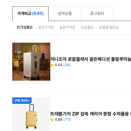
가격비교
(645)
검색상품
중고장터
인기상품순
낮은가격순
높은가격순
신상품순
상품평 많은순
저니조이 로얄클래식 골든에디션 풀알루미늄 
4.94
(
36
)
별
리
점
뷰
수
구매 300+
트래블기어 ZIP 압축 캐리어 중형 수하물용 
4.88
(
711
)
별
리
점
뷰