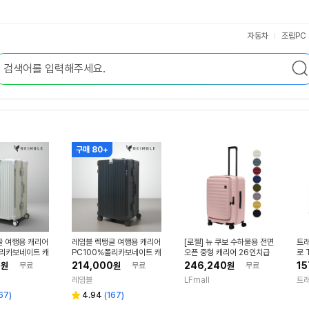
자동차
조립PC
구매 80+
글 여행용 캐리어
레임블 렉탱글 여행용 캐리어
[로젤] 뉴 쿠보 수하물용 전면
트
폴리카보네이트 캐
PC100%폴리카보네이트 캐
오픈 중형 캐리어 26인치급
로 
하물 케리어 73
리어 중형 수하물 케리어 73
SET-1627N_M
리
0
214,000
246,240
15
원
무료
원
무료
원
무료
)
cm(26인치)
레임블
LFmall
트
리
67
)
4.94
(
167
)
별
뷰
점