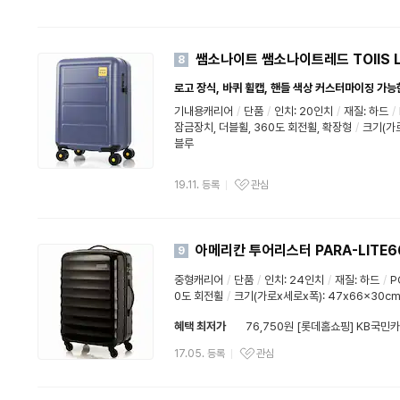
쌤소나이트 쌤소나이트레드 TOIIS L
8
로고 장식, 바퀴 휠캡, 핸들 색상 커스터마이징 가능한 P
기내용캐리어
/
단품
/
인치: 20인치
/
재질:
하드
/
잠금장치, 더블휠, 360도 회전휠, 확장형
/
크기(가로
블루
19.11. 등록
관심
아메리칸 투어리스터 PARA-LITE6
9
중형캐리어
/
단품
/
인치: 24인치
/
재질:
하드
/
P
0도 회전휠
/
크기(가로x세로x폭): 47x66x30c
혜택 최저가
76,750원 [롯데홈쇼핑] KB국민카
17.05. 등록
관심