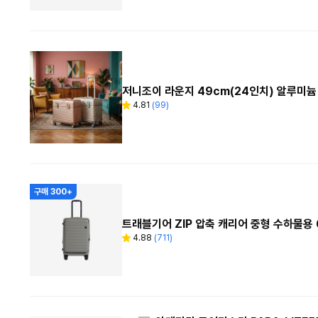
수
저니조이 라운지 49cm(24인치) 알루미
4.81
(
99
)
별
리
점
뷰
수
구매 300+
트래블기어 ZIP 압축 캐리어 중형 수하물용 
4.88
(
711
)
별
리
점
뷰
수