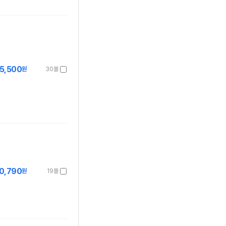
5,500
원
30몰
0,790
원
19몰