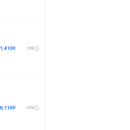
1,410
원
28몰
6,110
원
30몰