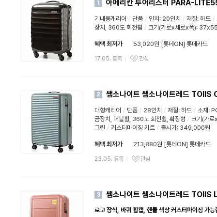
아메리칸 투어리스터 PARA-LITE5
1
기내용캐리어
/
단품
/
인치: 20인치
/
재질:
하드
/
장치, 360도 회전휠
/
크기(가로x세로x폭): 37x5
혜택 최저가
53,020원 [롯데ON] 롯데카드
17.05. 등록
관심
쌤소나이트 쌤소나이트레드 TOIIS C
2
대형캐리어
/
단품
/
28인치
/
재질:
하드
/
소재: 
금장치, 더블휠, 360도 회전휠, 확장형
/
크기(가로x
그린
/
커스터마이징 키트
/
출시가: 349,000원
혜택 최저가
213,880원 [롯데ON] 롯데카드
23.05. 등록
관심
쌤소나이트 쌤소나이트레드 TOIIS L
3
로고 장식, 바퀴 휠캡, 핸들 색상 커스터마이징 가능한 P