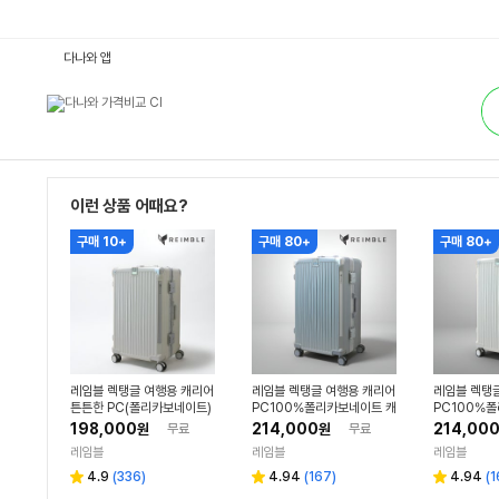
하
다나와 앱
드
케
통
이
합
스
검
:
색
다
나
와
가
격
이런 상품 어때요?
비
교
구매 10+
구매 80+
구매 80+
레임블 렉탱글 여행용 캐리어
레임블 렉탱글 여행용 캐리어
레임블 렉탱
튼튼한 PC(폴리카보네이트)
PC100%폴리카보네이트 캐
PC100%
대용량 캐리어 중형 68cm
리어 중형 수하물 케리어 73
리어 중형 수
198,000
214,000
214,00
원
무료
원
무료
(24인치)
cm(26인치)
cm(26인치
레임블
레임블
레임블
리
리
리
4.9
(
336
)
4.94
(
167
)
4.94
(
1
별
별
별
뷰
뷰
뷰
점
점
점