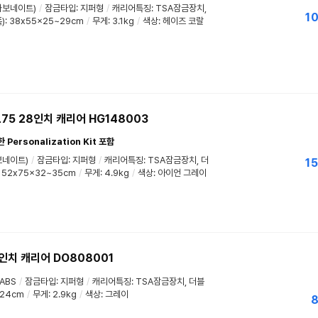
카보네이트)
/
잠금타입: 지퍼형
/
캐리어특징: TSA잠금장치,
10
: 38x55x25~29cm
/
무게: 3.1kg
/
색상: 헤이즈 코랄
75 28인치 캐리어 HG148003
ersonalization Kit 포함
보네이트)
/
잠금타입: 지퍼형
/
캐리어특징: TSA잠금장치, 더
15
 52x75x32~35cm
/
무게: 4.9kg
/
색상: 아이언 그레이
인치 캐리어 DO808001
ABS
/
잠금타입: 지퍼형
/
캐리어특징: TSA잠금장치, 더블
x24cm
/
무게: 2.9kg
/
색상: 그레이
8