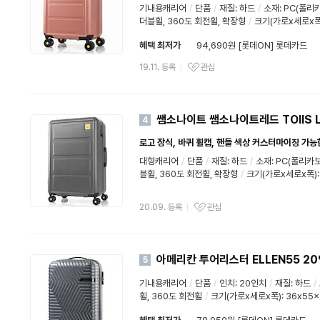
기내용캐리어
/
단품
/
재질:
하드
/
소재: PC(폴리
더블휠, 360도 회전휠, 확장형
/
크기(가로x세로x폭)
혜택 최저가
94,690원 [롯데ON] 롯데카드
19.11. 등록
관심
쌤소나이트 쌤소나이트레드 TOIIS L
4
로고 장식, 바퀴 휠캡, 핸들 색상 커스터마이징 가능한 P
대형캐리어
/
단품
/
재질:
하드
/
소재: PC(폴리카
블휠, 360도 회전휠, 확장형
/
크기(가로x세로x폭):
20.09. 등록
관심
아메리칸 투어리스터 ELLEN55 20
5
기내용캐리어
/
단품
/
인치: 20인치
/
재질:
하드
/
휠, 360도 회전휠
/
크기(가로x세로x폭): 36x55