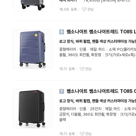
혜택 최저가
78,950원 [롯데ON] 롯데카드
18.09. 등록
관심
쌤소나이트 쌤소나이트레드 TOIIS L
6
로고 장식, 바퀴 휠캡, 핸들 색상 커스터마이징 가능한 P
중형캐리어
/
단품
/
재질:
하드
/
소재: PC(폴리카
블휠, 360도 회전휠, 확장형
/
크기(가로x세로x폭):
19.11. 등록
관심
쌤소나이트 쌤소나이트레드 TOIIS C
7
로고 장식, 바퀴 휠캡, 핸들 색상 커스터마이징 가능한 P
중형캐리어
/
단품
/
25인치
/
재질:
하드
/
소재: 
금장치, 더블휠, 360도 회전휠, 확장형
/
크기(가로x
블랙
19.11. 등록
관심