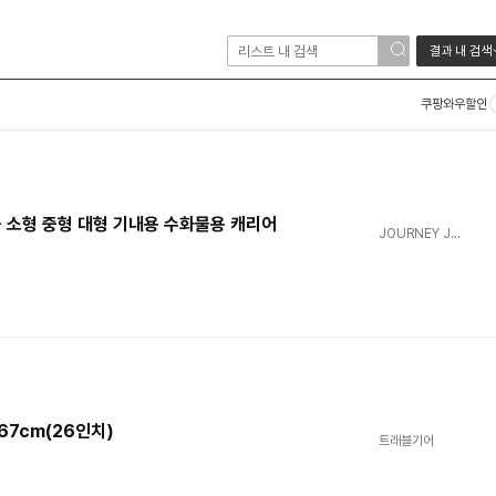
결과 내 검색
쿠팡와우할인
소형 중형 대형 기내용 수화물용 캐리어
JOURNEY JOY
67cm(26인치)
트래블기어