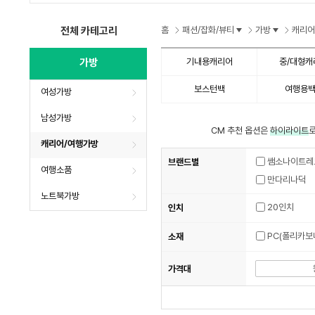
수
수
수
전체 카테고리
홈
패션/잡화/뷰티
가방
캐리어
가방
기내용캐리어
중/대형캐
보스턴백
여행용
여성가방
남성가방
CM 추천 옵션은
하이라이트
로
캐리어/여행가방
쌤소나이트레
브랜드별
여행소품
만다리나덕
노트북가방
20인치
인치
소재
가격대