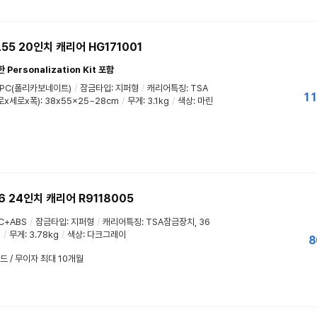
55 20인치 캐리어 HG171001
ersonalization Kit 포함
PC(폴리카보네이트)
/
잠금타입: 지퍼형
/
캐리어특징: TSA
11
x세로x폭): 38x55x25~28cm
/
무게: 3.1kg
/
색상: 마린
6 24인치 캐리어 R9118005
C+ABS
/
잠금타입: 지퍼형
/
캐리어특징: TSA잠금장치, 36
m
/
무게: 3.78kg
/
색상: 다크그레이
8
드 / 무이자 최대 10개월