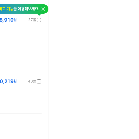
닫
비교 기능
을 이용해보세요.
기
8,910
원
27몰
0,219
원
40몰