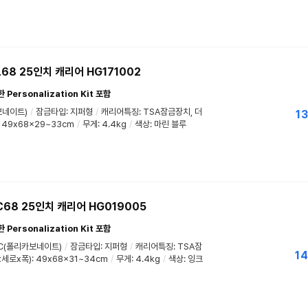
68 25인치 캐리어 HG171002
ersonalization Kit 포함
보네이트)
/
잠금타입: 지퍼형
/
캐리어특징: TSA잠금장치, 더
13
 49x68x29~33cm
/
무게: 4.4kg
/
색상: 마린 블루
68 25인치 캐리어 HG019005
ersonalization Kit 포함
PC(폴리카보네이트)
/
잠금타입: 지퍼형
/
캐리어특징: TSA잠
14
세로x폭): 49x68x31~34cm
/
무게: 4.4kg
/
색상: 잉크