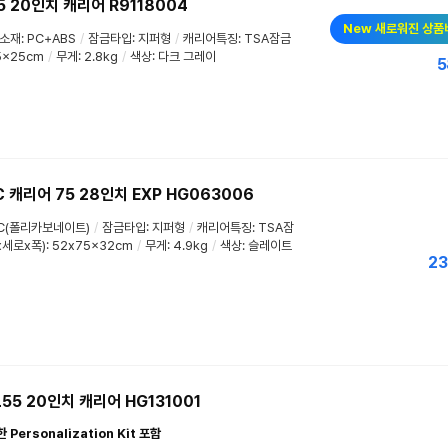
5 20인치 캐리어 R9118004
New 새로워진 상품
소재: PC+ABS
/
잠금타입: 지퍼형
/
캐리어특징: TSA잠금
5x25cm
/
무게: 2.8kg
/
색상: 다크 그레이
5
 캐리어 75 28인치 EXP HG063006
PC(폴리카보네이트)
/
잠금타입: 지퍼형
/
캐리어특징: TSA잠
세로x폭): 52x75x32cm
/
무게: 4.9kg
/
색상: 슬레이트
23
55 20인치 캐리어 HG131001
ersonalization Kit 포함