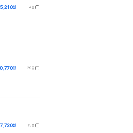
5,210
원
4몰
0,770
원
29몰
7,720
원
15몰