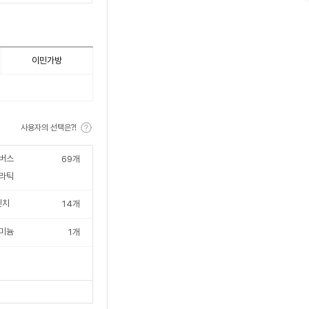
이민가방
사용자의 선택은?!
버스
69
개
라틱
인치
14
개
미늄
1
개