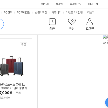
에누리
몰테일
플레이오토
메이크샵
서
PC견적
PC구매상담
쇼핑기획전
커뮤니티
이벤트
/
체험단
더보기
비
검
색
최근
관심
로그인
스
래블러스초이스 몬테네그
TC9161 26인치 중형 캐
어
7,000
원
무료
래블메이트