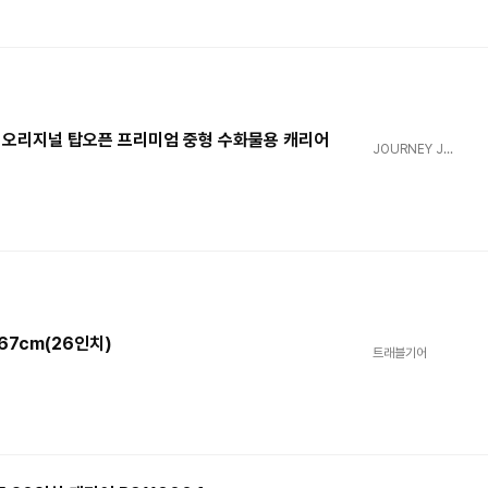
늄 오리지널 탑오픈 프리미엄 중형 수화물용 캐리어
JOURNEY JOY
67cm(26인치)
트래블기어