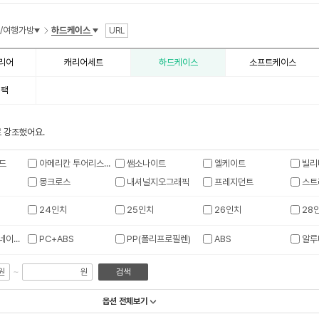
수
/여행가방
하드케이스
URL
리어
캐리어세트
하드케이스
소프트케이스
백팩
 강조했어요.
드
아메리칸 투어리스터
쌤소나이트
엘케이트
빌리
몽크로스
내셔널지오그래픽
프레지던트
스트
24인치
25인치
26인치
28
PC(폴리카보네이트)
PC+ABS
PP(폴리프로필렌)
ABS
알루
~
원
원
검색
옵션 전체보기