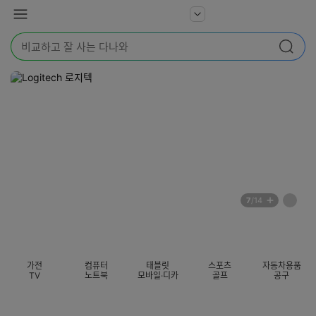
본문 바로가기
다
서
메
나
비
뉴
와
검
스
검색
색
더
어
보
를
기
입
력
해
주
세
요
배
페
7
/14
너
이
전
자
섹션 카테고리
지
체
동
보
롤
기
링
가전
컴퓨터
태블릿
스포츠
자동차용품
멈
TV
노트북
모바일·디카
골프
공구
춤