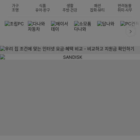
가구
식품
생활
패션
반려동물
조명
유아·완구
주방·건강
잡화·뷰티
취미·사무