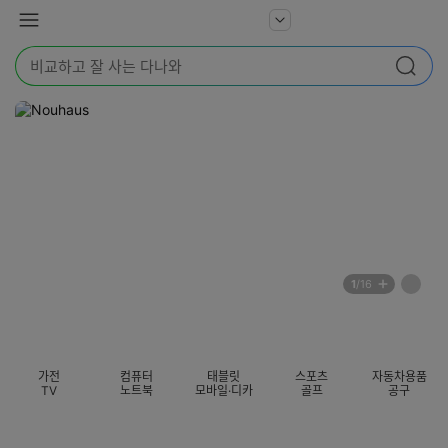
본문 바로가기
다
서
메
나
비
뉴
와
검
스
검색
색
더
어
보
를
기
입
력
해
주
세
요
배
페
1
/16
너
이
전
자
섹션 카테고리
지
체
동
보
롤
기
링
가전
컴퓨터
태블릿
스포츠
자동차용품
멈
TV
노트북
모바일·디카
골프
공구
춤