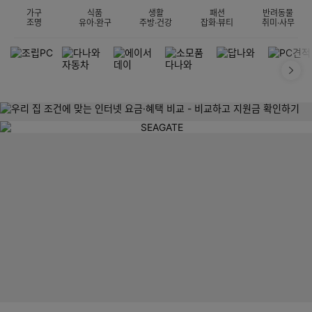
가구
식품
생활
패션
반려동물
조명
유아·완구
주방·건강
잡화·뷰티
취미·사무