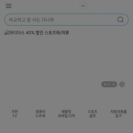
본문 바로가기
다
서
메
나
비
뉴
와
검
스
검색
색
더
어
보
를
기
입
력
해
주
세
요
배
페
4
/14
너
이
전
자
섹션 카테고리
지
체
동
보
롤
기
링
가전
컴퓨터
태블릿
스포츠
자동차용품
멈
TV
노트북
모바일·디카
골프
공구
춤