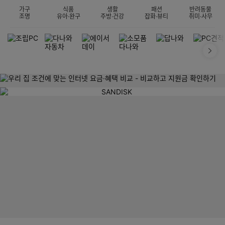
가구
식품
생활
패션
반려동물
조명
유아·완구
주방·건강
잡화·뷰티
취미·사무