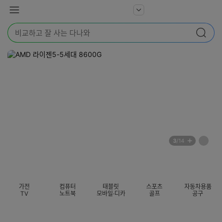
본문 바로가기
다
서
메
나
비
뉴
와
검
스
검색
색
더
어
보
를
기
입
력
해
주
세
요
배
페
3
/14
너
이
전
자
섹션 카테고리
지
체
동
보
롤
기
링
가전
컴퓨터
태블릿
스포츠
자동차용품
멈
TV
노트북
모바일·디카
골프
공구
춤