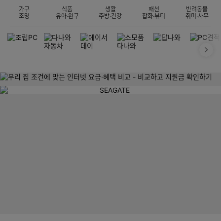
가구
식품
생활
패션
반려동물
조명
유아·완구
주방·건강
잡화·뷰티
취미·사무