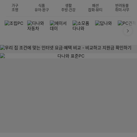
가구
식품
생활
패션
반려동물
조명
유아·완구
주방·건강
잡화·뷰티
취미·사무