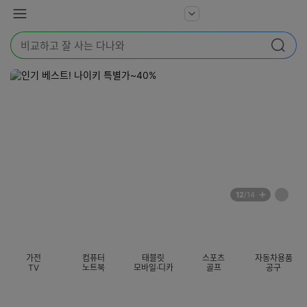
본문 바로가기
다
서
메
나
비
뉴
와
검
스
검색
색
더
어
보
를
기
입
력
해
주
세
요
배
페
12
/14
너
이
전
자
섹션 카테고리
지
체
동
보
롤
기
링
가전
컴퓨터
태블릿
스포츠
자동차용품
멈
TV
노트북
모바일·디카
골프
공구
춤