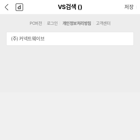
본
D
뒤
다
본문으로 바로가기
다나와
담긴 상품 수
VS검색 (
)
저장
문
A
로
나
바
N
가
와
로
A
기
메
PC버전
로그인
개인정보처리방침
고객센터
가
W
인
기
A
(주) 커넥트웨이브