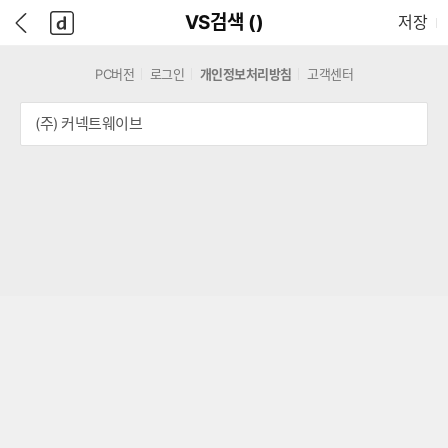
본
D
뒤
다
본문으로 바로가기
다나와
담긴 상품 수
VS검색 (
)
저장
문
A
로
나
바
N
가
와
로
A
기
메
PC버전
로그인
개인정보처리방침
고객센터
가
W
인
기
A
(주) 커넥트웨이브