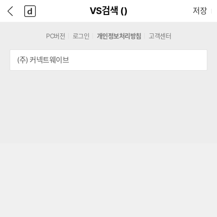
본
D
뒤
다
본문으로 바로가기
다나와
담긴 상품 수
VS검색 (
)
저장
문
A
로
나
바
N
가
와
로
A
기
메
PC버전
로그인
개인정보처리방침
고객센터
가
W
인
기
A
(주) 커넥트웨이브