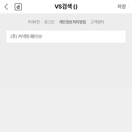
본
D
뒤
다
본문으로 바로가기
다나와
담긴 상품 수
VS검색 (
)
저장
문
A
로
나
바
N
가
와
로
A
기
메
PC버전
로그인
개인정보처리방침
고객센터
가
W
인
기
A
(주) 커넥트웨이브