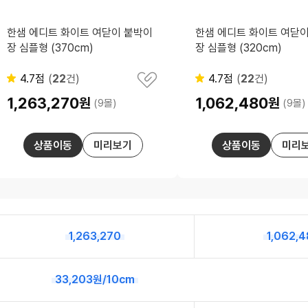
한샘 에디트 화이트 여닫이 붙박이
한샘 에디트 화이트 여닫
장 심플형 (370cm)
장 심플형 (320cm)
리
리
4.7점
(
22
건)
4.7점
(
22
건)
별
별
관
뷰
뷰
점
점
심
수
수
1,263,270
1,062,480
원
원
(9몰)
(9몰)
상
가
가
품
격
격
저
장
상품이동
미리보기
상품이동
미리
1,263,270
1,062,
33,203원/10cm