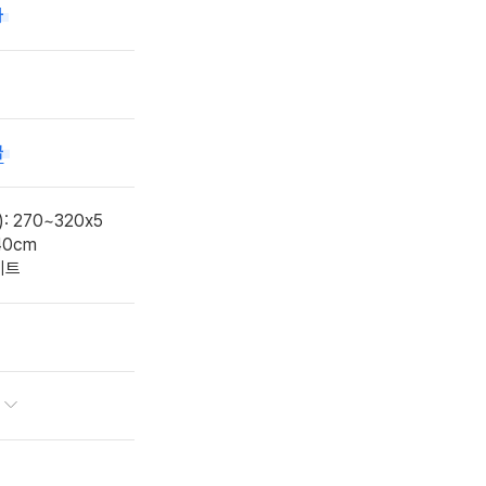
자
급
 270~320x5
40cm
이트