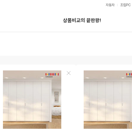
자동차
조립PC
V
S
상품비교의 끝판왕!
검
색
도
도
상
움
움
품
말
말
삭
제