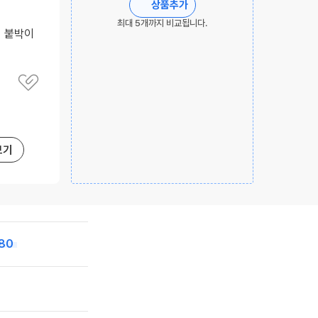
상품추가
최대 5개까지 비교됩니다.
이 붙박이
관
심
상
품
저
장
보기
480