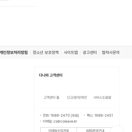
개인정보처리방침
청소년 보호정책
사이트맵
광고센터
협력사문의
다나와 고객센터
고객센터 홈
신고/문의/제안
서비스도움말
전화: 1688-2470 (유료)
팩스: 1688-2451
이메일: cs@cowave.kr
이메일수집거부
ARS문의안내