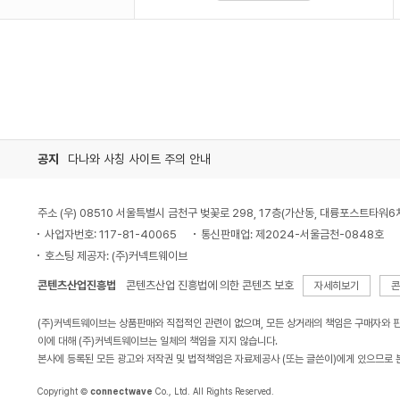
공지
다나와 사칭 사이트 주의 안내
주소 (우) 08510 서울특별시 금천구 벚꽃로 298, 17층(가산동, 대륭포스트타워6
사업자번호: 117-81-40065
통신판매업: 제2024-서울금천-0848호
호스팅 제공자: (주)커넥트웨이브
콘텐츠산업진흥법
콘텐츠산업 진흥법에 의한 콘텐츠 보호
자세히보기
콘
(주)커넥트웨이브는 상품판매와 직접적인 관련이 없으며, 모든 상거래의 책임은 구매자와 
이에 대해 (주)커넥트웨이브는 일체의 책임을 지지 않습니다.
본사에 등록된 모든 광고와 저작권 및 법적책임은 자료제공사 (또는 글쓴이)에게 있으므로 
Copyright ©
connectwave
Co., Ltd. All Rights Reserved.