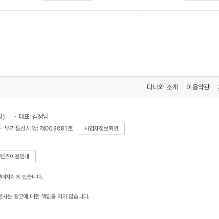
다나와 소개
이용약관
차)
대표: 김정남
부가통신사업: 제003081호
사업자정보확인
텐츠이용안내
판매자에게 있습니다.
본사는 광고에 대한 책임을 지지 않습니다.