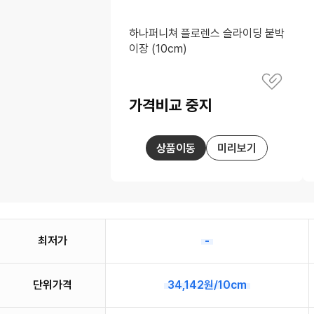
색
하나퍼니쳐 플로렌스 슬라이딩 붙박
이장 (10cm)
별
관
점
심
가격비교 중지
상
가
품
격
저
장
상품이동
미리보기
최저가
-
단위가격
34,142원/10cm