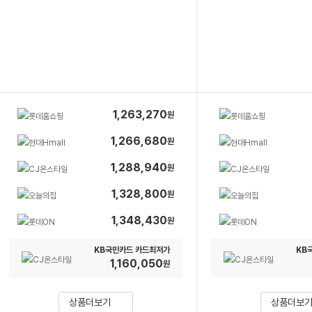
1,263,270
원
판
매
1,266,680
원
판
가
매
1,288,940
원
판
가
매
1,328,800
원
판
가
매
1,348,430
원
판
가
매
KB국민카드 카드최저가
KB
가
1,160,050
원
가
격
상품더보기
상품더보