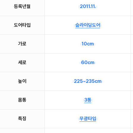
등록년월
2011.11.
도어타입
슬라이딩도어
가로
10cm
세로
60cm
높이
225~235cm
몸통
3통
특징
무광타입