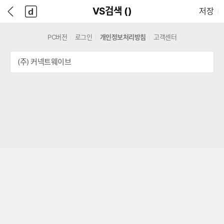
본
D
뒤
다
본문으로 바로가기
다나와
담긴 상품 수
VS검색 (
)
저장
문
A
로
나
바
N
가
와
로
A
기
메
PC버전
로그인
개인정보처리방침
고객센터
가
W
인
기
A
(주) 커넥트웨이브