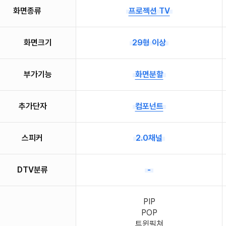
화면종류
프로젝션 TV
사
용
자
의
선
화면크기
29형 이상
택
은?!
부가기능
화면분할
추가단자
컴포넌트
사
용
자
의
선
스피커
2.0채널
택
은?!
DTV분류
-
PIP
POP
트윈픽쳐