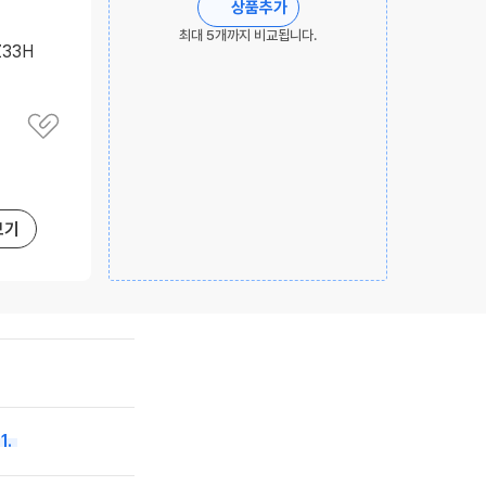
상품추가
최대 5개까지 비교됩니다.
Z33H
관
심
상
품
저
장
보기
1.