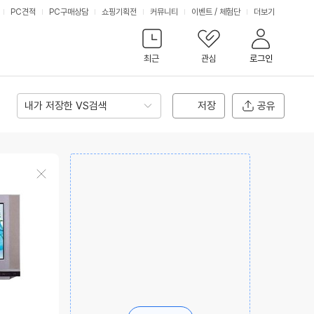
서
PC견적
PC구매상담
쇼핑기획전
커뮤니티
이벤트
/
체험단
더보기
비
최근
관심
로그인
스
내가 저장한 VS검색
저장
공유
상
품
삭
제