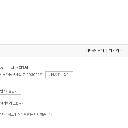
다나와 소개
이용약관
차)
대표: 김정남
부가통신사업: 제003081호
사업자정보확인
텐츠이용안내
판매자에게 있습니다.
본사는 광고에 대한 책임을 지지 않습니다.