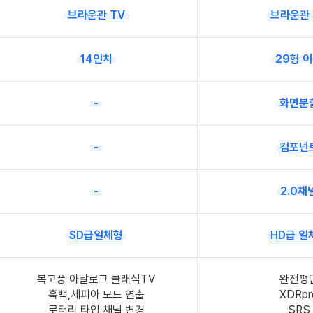
브라운관 TV
브라운관 
14인치
29형 
-
화면분
-
컴포넌
-
2.0채
SD급일체형
HD급 일
복고풍 아날로그 클래식TV
완전평
흑백,세피아 모드 연출
XDRpr
로터리 타입 채널 변경
SRS