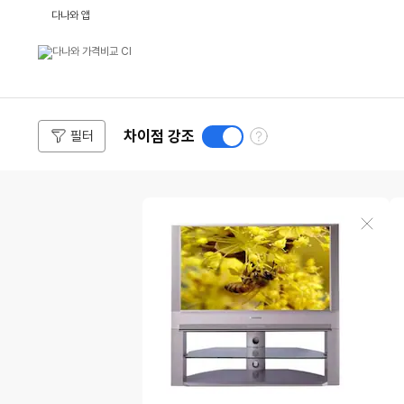
L
다나와 앱
G
전
자
엑
스
캔
버
스
D
도
N
차이점 강조
필터
움
-
4
말
4
보
상
S
기
품
Z
비
8
교
0
테
상
L
이
품
상
블
삭
품
입
제
비
니
교
다
:
다
나
와
V
S
검
색