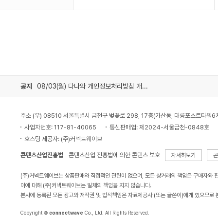
공지
08/03(월) 다나와 개인정보처리방침 개정 안내
주소 (우) 08510 서울특별시 금천구 벚꽃로 298, 17층(가산동, 대륭포스트타워6
사업자번호: 117-81-40065
통신판매업: 제2024-서울금천-0848호
호스팅 제공자: (주)커넥트웨이브
콘텐츠산업진흥법
콘텐츠산업 진흥법에 의한 콘텐츠 보호
자세히보기
콘
(주)커넥트웨이브는 상품판매와 직접적인 관련이 없으며, 모든 상거래의 책임은 구매자와 
이에 대해 (주)커넥트웨이브는 일체의 책임을 지지 않습니다.
본사에 등록된 모든 광고와 저작권 및 법적책임은 자료제공사 (또는 글쓴이)에게 있으므로 
Copyright ©
connectwave
Co., Ltd. All Rights Reserved.