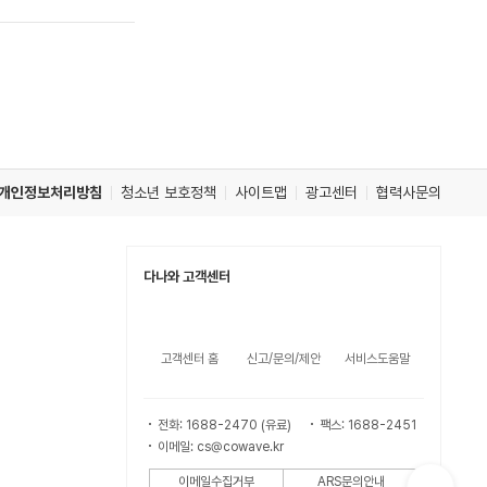
개인정보처리방침
청소년 보호정책
사이트맵
광고센터
협력사문의
다나와 고객센터
고객센터 홈
신고/문의/제안
서비스도움말
전화: 1688-2470 (유료)
팩스: 1688-2451
이메일: cs@cowave.kr
이메일수집거부
ARS문의안내