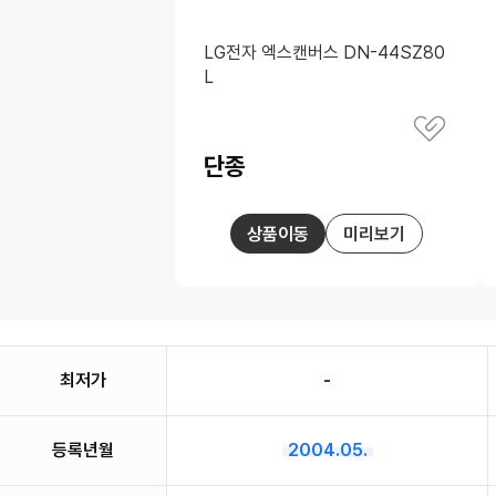
LG전자 엑스캔버스 DN-44SZ80
L
별
관
점
심
단종
상
가
품
격
저
장
상품이동
미리보기
최저가
-
등록년월
2004.05.