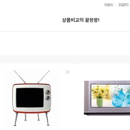
자동차
조립PC
V
S
상품비교의 끝판왕!
검
색
도
도
상
움
움
품
말
말
삭
제