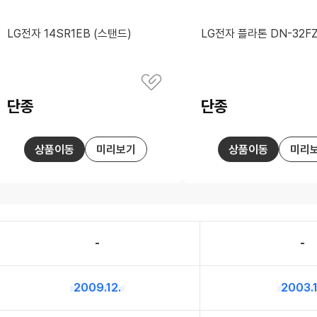
LG전자 14SR1EB (스탠드)
LG전자 플라톤 DN-32F
별
별
관
점
점
심
단종
단종
상
가
가
품
격
격
저
장
상품이동
미리보기
상품이동
미리
-
-
2009.12.
2003.1