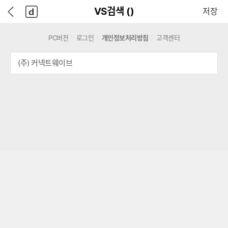
본
D
뒤
다
본문으로 바로가기
다나와
담긴 상품 수
VS검색 (
)
저장
문
A
로
나
바
N
가
와
로
A
기
메
PC버전
로그인
개인정보처리방침
고객센터
가
W
인
기
A
(주) 커넥트웨이브