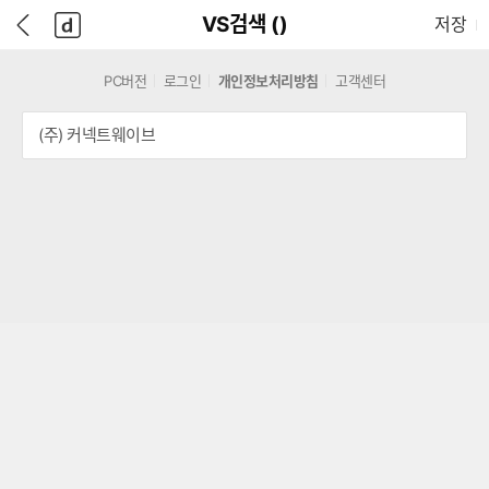
본
D
뒤
다
본문으로 바로가기
다나와
담긴 상품 수
VS검색 (
)
저장
문
A
로
나
바
N
가
와
로
A
기
메
PC버전
로그인
개인정보처리방침
고객센터
가
W
인
기
A
(주) 커넥트웨이브