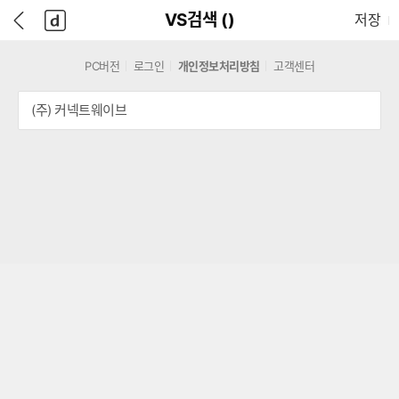
본
D
뒤
다
본문으로 바로가기
다나와
담긴 상품 수
VS검색 (
)
저장
문
A
로
나
바
N
가
와
로
A
기
메
PC버전
로그인
개인정보처리방침
고객센터
가
W
인
기
A
(주) 커넥트웨이브