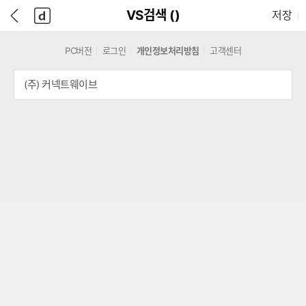
본
D
뒤
다
본문으로 바로가기
다나와
담긴 상품 수
VS검색 (
)
저장
문
A
로
나
바
N
가
와
로
A
기
메
PC버전
로그인
개인정보처리방침
고객센터
가
W
인
기
A
(주) 커넥트웨이브