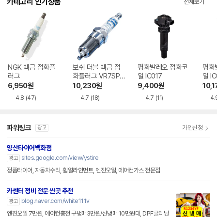
카테고리 인기상품
전체보기
NGK 백금 점화플
보쉬 더블 백금 점
평화발레오 점화코
평화
러그
화플러그 VR7SPP
일 IC017
일 IC
33 [르노삼성차종]
6,950
원
10,230
원
9,400
원
10,1
4.8
(47)
4.7
(18)
4.7
(11)
4.
파워링크
가입신청
광고
양산타이어백화점
sites.google.com/view/ystire
광고
정품타이어, 자동차수리, 휠얼라인먼트, 엔진오일, 에어컨가스 전문점
카센터 정비 전문 싼곳 추천
blog.naver.com/white111v
광고
엔진오일 7만원, 에어컨충전 구냉매3만원/신냉매 10만원대, DPF클리닝