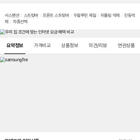
서스펜션
/
스트럿바
/
프론트 스트럿바
/
두랄루민 재질
/
뒤틀림 억제
/
진동억
제
/
차종선택
메뉴 네비게이션
요약정보
가격비교
상품정보
의견/리뷰
연관상품