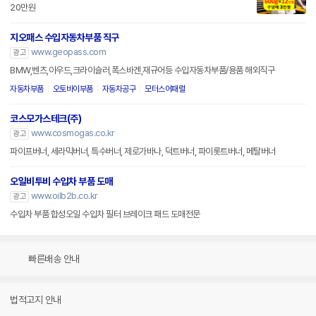
20만원
지오패스 수입자동차부품 직구
www.geopass.com
광고
BMW,벤츠,아우드,크라이슬러,폭스바겐,재규어등 수입자동차부품/용품 해외직구
자동차부품
오토바이부품
자동차공구
모터스어패럴
코스모가스테크(주)
www.cosmogas.co.kr
광고
파이프버너, 세라믹버너, 특수버너, 제로가바나, 덕트버너, 파이롯트버너, 메탈버너
오일비투비 수입차 부품 도매
www.oilb2b.co.kr
광고
수입차 부품 합성오일 수입차 필터 브레이크 패드 도매전문
빠른배송 안내
법적고지 안내