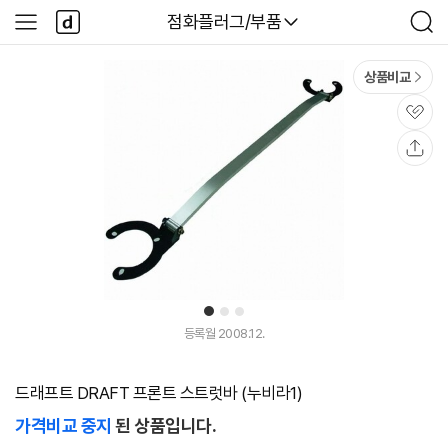
본문 바로가기
다
다나와
점화플러그/부품
사
검
나
이
색
와
드
메
메
상품비교
인
뉴
관
심
공
유
1
2
3
등록월 2008.12.
드래프트 DRAFT 프론트 스트럿바 (누비라1)
가격비교 중지
된 상품입니다.