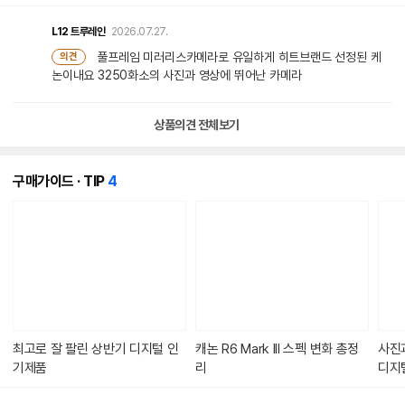
L12
트루레인
2026.07.27.
풀프레임 미러리스카메라로 유일하게 히트브랜드 선정된 케
의견
논이내요 3250화소의 사진과 영상에 뛰어난 카메라
상품의견 전체보기
개
구매가이드 · TIP
4
의
콘
텐
츠
가
있
습
니
다.
최고로 잘 팔린 상반기 디지털 인
캐논 R6 Mark III 스펙 변화 총정
사진
기제품
리
디지털
6 