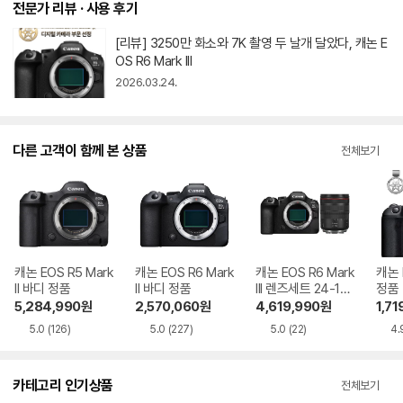
전문가 리뷰 · 사용 후기
[리뷰] 3250만 화소와 7K 촬영 두 날개 달았다, 캐논 E
OS R6 Mark III
2026.03.24.
다른 고객이 함께 본 상품
전체보기
캐논 EOS R5 Mark
캐논 EOS R6 Mark
캐논 EOS R6 Mark
캐논 
II 바디 정품
II 바디 정품
III 렌즈세트 24-10
정품
5mm F4 L
5,284,990
원
2,570,060
원
4,619,990
원
1,71
5.0
(126)
5.0
(227)
5.0
(22)
4.
카테고리 인기상품
전체보기