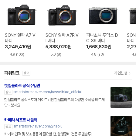
SONY 알파 A7 V
SONY 알파 A7R V
파나소닉 루믹스 D
SONY
바디
I 바디
C-S9 바디
바디
3,249,410
원
5,888,020
원
1,668,830
원
2,2
4.9
(106)
5.0
(8)
4.8
(23)
4.
파워링크
가입신청
광고
핫셀블라드 공식수입원
smartstore.naver.com/hasselblad_official
광고
핫셀블라드 공식스토어 게이트비젼 핫셀블라드의 다양한 소식을 빠르게
만나보세요
카메라 서포트 새들백
smartstore.naver.com/2nsolu
광고
카메라 견적 및 보조용품이 필요할 땐, 촬영장비 전문 투앤솔루!