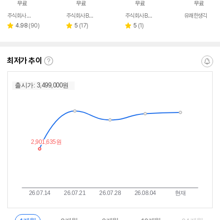
무료
무료
무료
무료
주식회사 정준포커스
주식회사 BS디지털
주식회사 BS디지털
유쾌한생각
네이버
네이버
네이버
페이
페이
페이
리
리
리
4.98
(
90
)
5
(
17
)
5
(
1
)
별
별
별
뷰
뷰
뷰
점
점
점
수
수
수
최저가 추이
최
알
저
림
가
받
추
는
이
중
란?