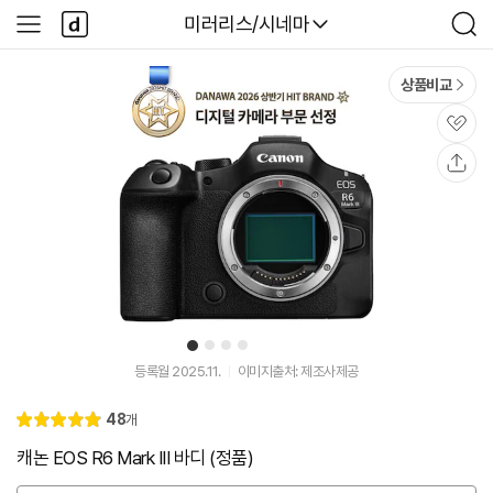
본문 바로가기
다
다나와
미러리스/시네마
사
검
나
이
색
와
드
메
메
상품비교
인
뉴
관
심
공
유
1
2
3
4
유
유
튜
튜
등록월 2025.11.
이미지출처: 제조사제공
브
브
동
동
리
48
개
영
영
별
5.
뷰
상
상
점
0
캐논 EOS R6 Mark III 바디 (정품)