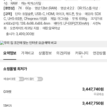
식)
/
RAW
/
캐논 픽쳐스타일
/
[동영상]
/
7K
/
60p
/
영상:12bit (RAW)
/
영상:4:2:2
/
DR:15스톱 이상
/
[규격]
단자
:
듀얼슬롯
,
USB-C
,
HDMI
,
마이크
,
헤드폰
,
핫슈
/
메모리
:
SDX
C
,
UHS-II호환
,
CFexpress 타입B
/
재질
:
마그네슘
/
무게
:
699g
/
크기(가로
x세로x깊이)
:
138.4x98.4x88.4mm
/
배터리
:
LP-E6P(2130mAh)
/
사전녹
화
/
오픈게이트 레코딩 지원
/
애칭:알육막삼
출시가
출시가: 3,499,000원
메뉴 네비게이션
요약정보
가격비교
상품정보
의견/리뷰
커뮤니티
연관상품
6
쇼핑몰별 최저가
배송비포함
카드할인
3,447,740
원
G마켓
빠른배송
무료배송
3,447,750
원
11번가