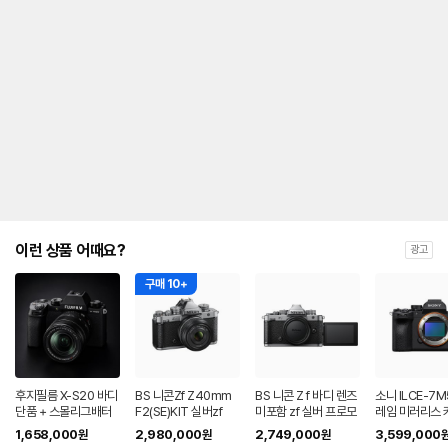
이런 상품 어때요?
광고
구매 10+
후지필름 X-S20 바디
BS 니콘Zf Z40mm
BS 니콘 Z f 바디 렌즈
소니 ILCE-7M
단품 + 스몰리그배터
F2(SE)KIT 실버zf
미포함 zf 실버 프로모
레임 미러리스 
리 (2종 포토리뷰리뷰
션
바디킷 A7M5
1,658,000
2,980,000
2,749,000
3,599,000
원
원
원
이벤트)