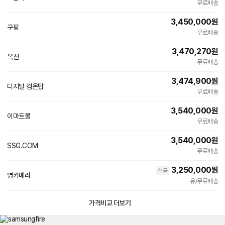
빠른배송
무료배송
3,450,000
원
쿠팡
무료배송
3,470,270
원
옥션
빠른배송
무료배송
3,474,900
원
디지털 컴온탑
네
무료배송
이
버
3,540,000
원
페
인
이마트몰
이
무료배송
증
3,540,000
원
인
SSG.COM
무료배송
증
3,250,000
원
현금
영카메라
유/무료배송
가격비교 더보기