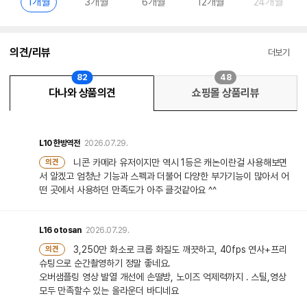
1개월
3개월
6개월
12개월
24개월
의견/리뷰
더보기
82
48
다나와 상품의견
쇼핑몰 상품리뷰
L10
한방역전
2026.07.29.
니콘 카메라 유저이지만 역시 1등은 캐논이란걸 사용해보면
의견
서 알겠고 엄청난 기능과 스펙과 더불어 다양한 부가기능이 많아서 어
떤 곳에서 사용하던 만족도가 아주 클것같아요 ^^
L16
otosan
2026.07.29.
3,250만 화소로 크롭 화질도 깨끗하고, 40fps 연사+프리
의견
슈팅으로 순간촬영하기 정말 좋네요.
오버샘플링 영상 발열 개선에 손떨방, 노이즈 억제력까지 . 스틸,영상
모두 만족할수 있는 올라운더 바디네요