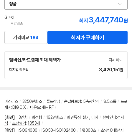
정품
옵
션
선
G마켓
3,447,740
최저
원
택
무료배송
최저가 구매하기
가격비교
184
멤버십/카드결제 최대 혜택가
자세히
3,420,151
가
디지털 컴온탑
원
네
격
이
버
페
이
미러리스
/
3250만화소
/
풀프레임
/
손떨림보정
:
5축광학식
/
8.5스톱
/
프로
세서:DIGIC X
/
마운트:캐논 RF
/
[화면]
3인치
/
회전형
/
162만화소
/
화면특징
:
셀카
,
터치
/
뷰파인더:전자
식
/
초점영역
:
1053개
/
[촬영]
ISO64000
/
ISO50~ISO102400
/
1/8000초
/
초당40매(전자