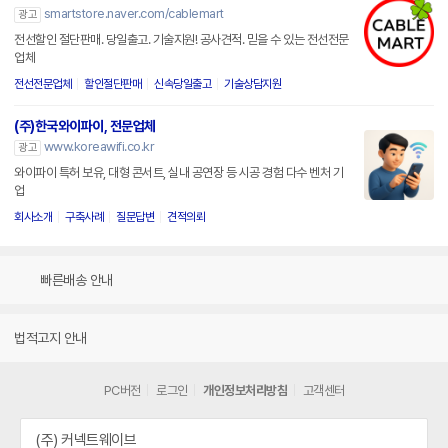
smartstore.naver.com/cablemart
광고
전선할인 절단판매. 당일출고. 기술지원! 공사견적. 믿을 수 있는 전선전문
업체
전선전문업체
할인절단판매
신속당일출고
기술상담지원
(주)한국와이파이, 전문업체
www.koreawifi.co.kr
광고
와이파이 특허 보유, 대형 콘서트, 실내 공연장 등 시공 경험 다수 벤처 기
업
회사소개
구축사례
질문답변
견적의뢰
빠른배송 안내
법적고지 안내
PC버전
로그인
개인정보처리방침
고객센터
(주) 커넥트웨이브