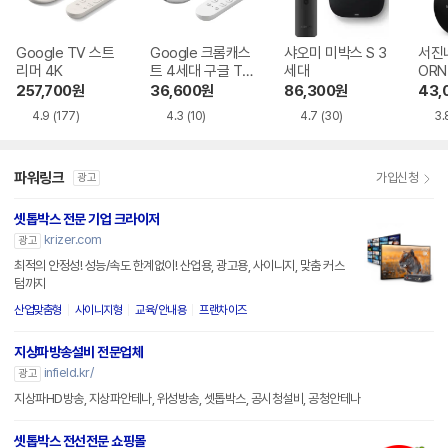
Google TV 스트
Google 크롬캐스
샤오미 미박스 S 3
서진네
리머 4K
트 4세대 구글 TV
세대
ORN 
4K
y K9
257,700
원
36,600
원
86,300
원
43,
4.9
(177)
4.3
(10)
4.7
(30)
3.
파워링크
가입신청
광고
셋톱박스 전문 기업 크라이저
krizer.com
광고
최적의 안정성! 성능/속도 한계없이! 산업용, 광고용, 사이니지, 맞춤 커스
텀까지
산업맞춤형
사이니지형
교육/안내용
프랜차이즈
지상파방송설비 전문업체
infield.kr/
광고
지상파HD방송, 지상파안테나, 위성방송, 셋톱박스, 공시청설비, 공청안테나
셋톱박스 전선전문 쇼핑몰