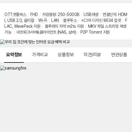
OTT셋톱박스
/
FHD
/
저장용량
:
250-500GB
/
USB재생
/
연결단자
:
HDM
I
,
USB 2.0
,
옵티컬
/
Wi-Fi
/
LAN
/
블루투스
/
시그마 디자인 8634 칩셋
/
F
LAC, WavePack 지원
/
블루레이 자막 m2ts 지원
/
MKV 파일 스트리밍 재생
가능
/
네트워크서버&클라이언트 (NAS, 삼바)
/
P2P Torrent 지원
메뉴 네비게이션
요약정보
가격비교
상품정보
의견/리뷰
연관상품