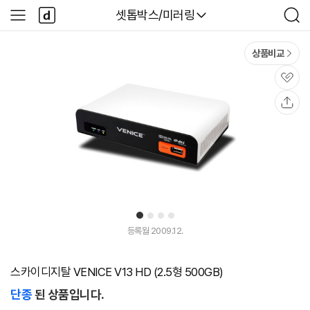
본문 바로가기
다
다나와
셋톱박스/미러링
사
검
나
이
색
와
드
메
메
상품비교
인
뉴
관
심
공
유
1
2
3
4
등록월 2009.12.
스카이디지탈 VENICE V13 HD (2.5형 500GB)
단종
된 상품입니다.