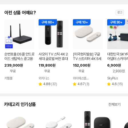
이런 상품 어때요?
광고
구매 60+
구매 10+
구매 30+
순번호출 DS콜 안드로
샤오미 TV 스틱 4K 2
[미국현지발송] 구글
대한민국 SKYP
이드 셋탑박스 광고용
세대 글로벌 버전 휴대
TV 스트리머 4K 5세
어댑터 스카이
플레이어 카멜 AP201
용 셋톱+리모컨 구글T
대 크롬캐스트 셋톱박
셋톱박스 호환 1
239,000
119,800
152,000
6,900
원
원
원
원
0+DSCall
V 탑재
스 포세린 헤이즐
[전원코드포함]
무료
무료
무료
2,900원
카멜몰
와치디스
와이에스엠 글로벌
SkyPlus
네이버
네이버
네이
페이
페이
페이
리
리
리
4.88
(
32
)
4.67
(
3
)
4.6
(
15
)
별
별
별
뷰
뷰
뷰
점
점
점
수
수
수
카테고리 인기상품
전체보기