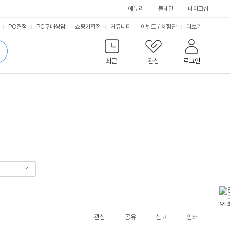
에누리
몰테일
메이크샵
서
PC견적
PC구매상담
쇼핑기획전
커뮤니티
이벤트
/
체험단
더보기
비
검
색
최근
관심
로그인
스
관심
공유
신고
인쇄