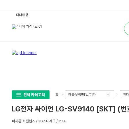
L
다나와 앱
G
전
통
자
합
싸
검
이
색
언
L
G
-
S
V
9
1
4
0
[S
K
T]
(번
호
전체 카테고리
태블릿/모바일/디카
휴대
홈
이
동)
:
LG전자 싸이언 LG-SV9140 [SKT] (
다
나
와
상
가
피처폰
/
회전렌즈 / 3D스테레오 / lrDA
세
격
비
스