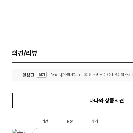
의견/리뷰
알림판
[※필독][주의사항] 상품의견 서비스 이용시 유의해 주세요
알림
잦은 오류, PC속도 잡자! PC안정화 위해 이건 꼭!
알림
다나와 상품의견
의견
질문
후기