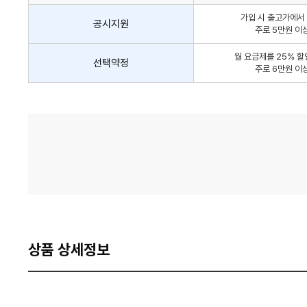
인
가입 시 출고가에서 
방
공시지원
주로 5만원 이
법
간
월 요금제를 25% 할
선택약정
략
주로 6만원 이
안
내
가
격
비
교
상품 상세정보