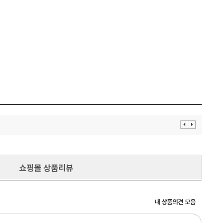
이
다
전
음
보
보
기
기
쇼핑몰 상품리뷰
내 상품의견 모음