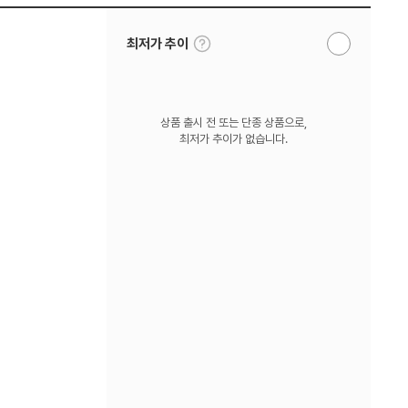
툴
최저가 추이
알
팁
림
보
받
기
기
상품 출시 전 또는 단종 상품으로,
최저가 추이가 없습니다.