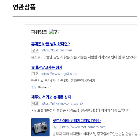
연관상품
파워링크
휴대폰 바꿀 생각 있다면?
광고
https://lgustore.com/
유스토어닷컴엔 당신이 찾는 모든 기종을 저렴한 가격으로 만나 볼 수 있으니까
휴대폰알고사는 성지
광고
https://www.algo3.store
현금완납 부가없는 카드없는 온라인휴대폰성지
할인
현금완납
제주도 서귀포 휴대폰 성지
광고
https://pf.kakao.com/_xiyrsX
서귀포휴대폰성지 블링폰 서귀포점, 친절한 상담과 최저가 약속 드립니다
루트카메라 빈티지디지털카메라
광고
http://www.root-camera.com
빈티지 디카 최댜판매 최댜보유, 중고임에도단순변심 환불가능,