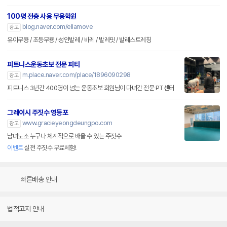
100평 전층 사용 무용학원
blog.naver.com/ellamove
광고
유아무용 / 초등무용 / 성인발레 / 바레 / 발레핏 / 발레스트레칭
피트니스운동초보 전문 피티
m.place.naver.com/place/1896090298
광고
피트니스 3년간 400명이 넘는 운동초보 회원님이 다녀간 전문 PT센터
그레이시 주짓수 영등포
www.gracieyeongdeungpo.com
광고
남녀노소 누구나 체계적으로 배울 수 있는 주짓수
이벤트
실전 주짓수 무료체험!
빠른배송 안내
법적고지 안내