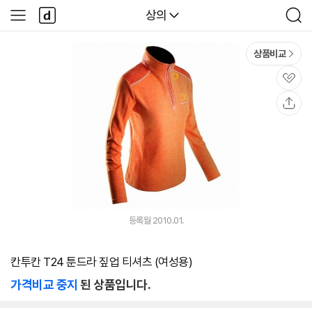
본문 바로가기
다
다나와
상의
사
검
나
이
색
와
드
메
메
상품비교
인
뉴
관
심
공
유
등록월 2010.01.
칸투칸 T24 툰드라 짚업 티셔츠 (여성용)
가격비교 중지
된 상품입니다.