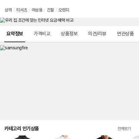
상의
/
티셔츠
/
여성용
/
긴팔
/
오렌지
메뉴 네비게이션
요약정보
가격비교
상품정보
의견/리뷰
연관상품
카테고리 인기상품
전체보기