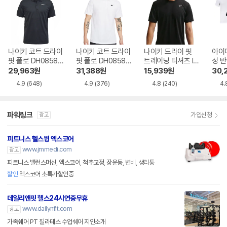
나이키 코트 드라이
나이키 코트 드라이
나이키 드라이 핏
아이더
핏 폴로 DH0858-
핏 폴로 DH0858-1
트레이닝 티셔츠 IO
성 반
010
00
1426-010
셔츠 
29,963
원
31,388
원
15,939
원
30,
96
4.9
(648)
4.9
(376)
4.8
(240)
4.
파워링크
가입신청
광고
피트니스 헬스윙 엑스코어
www.jmmedi.com
광고
피트니스 밸런스머신, 엑스코어, 척추교정, 장운동, 변비, 생리통
할인
엑스코어 초특가할인중
데일리앤핏 헬스24시연중무휴
www.dailynfit.com
광고
가족쉐어 PT 필라테스 수업쉐어 지인소개