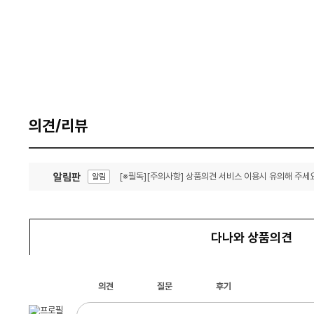
의견/리뷰
알림판
[※필독][주의사항] 상품의견 서비스 이용시 유의해 주세요
알림
잦은 오류, PC속도 잡자! PC안정화 위해 이건 꼭!
알림
다나와 상품의견
의견
질문
후기