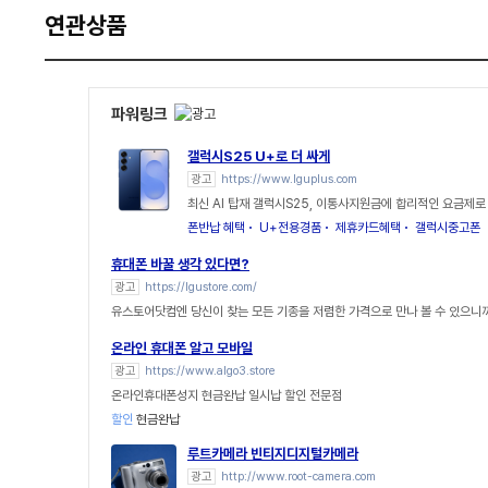
연관상품
파워링크
갤럭시S25 U+로 더 싸게
광고
https://www.lguplus.com
최신 AI 탑재 갤럭시S25, 이통사지원금에 합리적인 요금제로
폰반납 혜택
U+전용경품
제휴카드혜택
갤럭시중고폰
휴대폰 바꿀 생각 있다면?
광고
https://lgustore.com/
유스토어닷컴엔 당신이 찾는 모든 기종을 저렴한 가격으로 만나 볼 수 있으니까
온라인 휴대폰 알고 모바일
광고
https://www.algo3.store
온라인휴대폰성지 현금완납 일시납 할인 전문점
할인
현금완납
루트카메라 빈티지디지털카메라
광고
http://www.root-camera.com