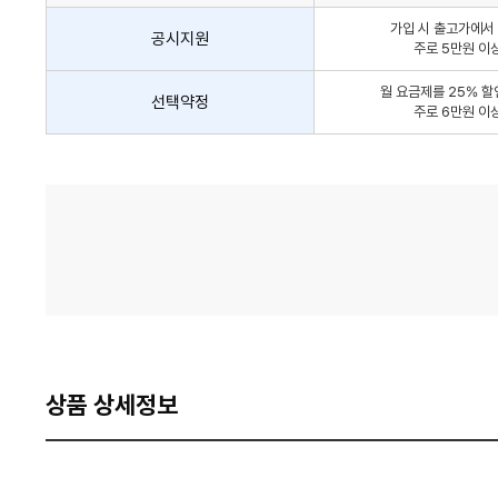
인
가입 시 출고가에서 
방
공시지원
주로 5만원 이
법
간
월 요금제를 25% 할
선택약정
략
주로 6만원 이
안
내
가
격
비
교
상품 상세정보