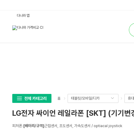
L
다나와 앱
G
전
통
자
합
싸
검
이
색
언
레
일
라
폰
[S
K
T]
(기
기
변
경)
:
다
나
전체 카테고리
태블릿/모바일/디카
휴대
홈
와
가
격
LG전자 싸이언 레일라폰 [SKT] (기기변
비
교
상
피처폰
/
[배터리/규격]
근접센서, 조도센서, 가속도센서 / optiacal joystick
세
스