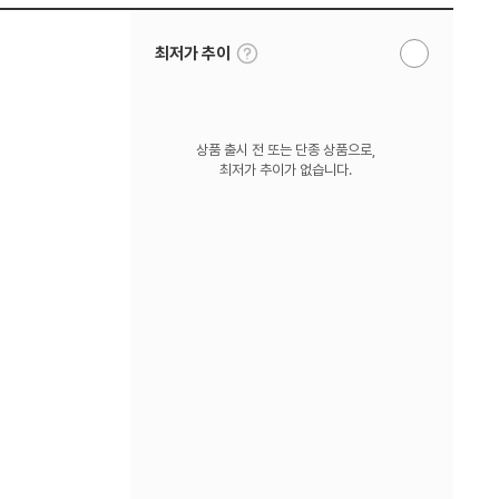
툴
최저가 추이
알
팁
림
보
받
기
기
상품 출시 전 또는 단종 상품으로,
최저가 추이가 없습니다.