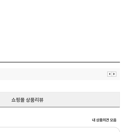
이
다
전
음
보
보
기
기
쇼핑몰 상품리뷰
내 상품의견 모음