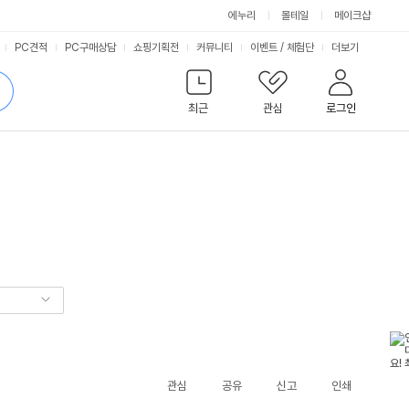
에누리
몰테일
메이크샵
서
PC견적
PC구매상담
쇼핑기획전
커뮤니티
이벤트
/
체험단
더보기
비
검
색
최근
관심
로그인
스
관심
공유
신고
인쇄