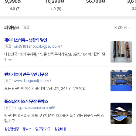
(해외구매)
9,390
원
10,290
원
56,700
원
3,6
4.6
(7)
4.0
(8)
3.
파워링크
가입신청
광고
제이마스터큐 - 생활의 달인
wns9181.shop.blogpay.co.kr/
광고
대한민국 1%의 수제큐,개인큐,상목 특허기술,SBS달인164회,최강의 달
인 등
벤처기업이 만든 무인당구장
www.dangunolja.co.kr/
광고
모든 당구대에 영상 리플레이 무상 설치, 24시간 무인영업
폭스빌리어즈 당구장 등박스
blog.naver.com/carom66
광고
당구대에 최적화된 조도 및 인테리어 효과를 거둘수 있는 당구장 등박스
및 가구
창업컨설팅
등박스
당구장 가구
창업비용