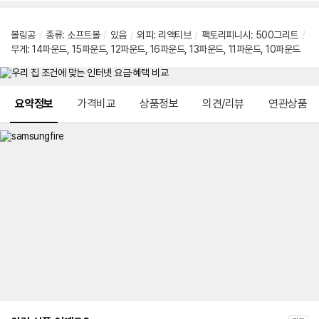
볼링공
/
종류
:
소프트볼
/
있음
/
외피
:
리액티브
/
팩토리피니시
:
500그리트
/
무게
:
14파운드
,
15파운드
,
12파운드
,
16파운드
,
13파운드
,
11파운드
,
10파운드
메뉴 네비게이션
요약정보
가격비교
상품정보
의견/리뷰
연관상품