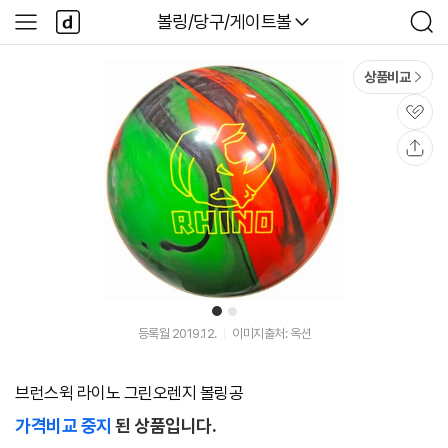
본문 바로가기
다
다나와
볼링/당구/게이트볼
사
검
나
이
색
와
드
메
메
상품비교
인
뉴
관
심
공
유
1
2
등록월 2019.12.
이미지출처: 옥션
브런스윅 라이노 그린오렌지 볼링공
가격비교 중지
된 상품입니다.