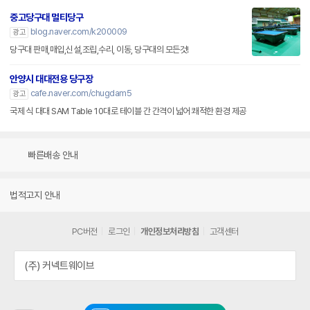
중고당구대 멀티당구
blog.naver.com/k200009
광고
당구대 판매,매입,신설,조립,수리, 이동, 당구대의 모든것!
안양시 대대전용 당구장
cafe.naver.com/chugdam5
광고
국제 식 대대 SAM Table 10대로 테이블 간 간격이 넓어 쾌적한 환경 제공
빠른배송 안내
법적고지 안내
PC버전
로그인
개인정보처리방침
고객센터
(주) 커넥트웨이브