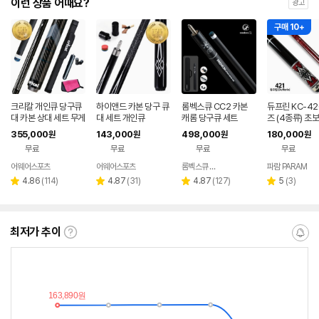
이런 상품 어때요?
광고
구매 10+
크리칼 개인큐 당구큐
하이앤드 카본 당구 큐
롬벡스큐 CC2 카본
듀프린 KC-42
대 카본 상대 세트 무게
대 세트 개인큐
캐롬 당구큐 세트
즈 (4종류) 초
조절 가능 (익스텐션
자용 큐대
355,000
143,000
498,000
180,000
원
원
원
원
포함)
무료
무료
무료
무료
어웨어스포츠
어웨어스포츠
롬벡스큐 공식쇼핑몰
파람 PARAM
네이버
페이
리
리
리
리
4.86
(
114
)
4.87
(
31
)
4.87
(
127
)
5
(
3
)
별
별
별
별
뷰
뷰
뷰
뷰
점
점
점
점
수
수
수
수
최저가 추이
최
알
저
림
가
받
추
는
이
중
란?