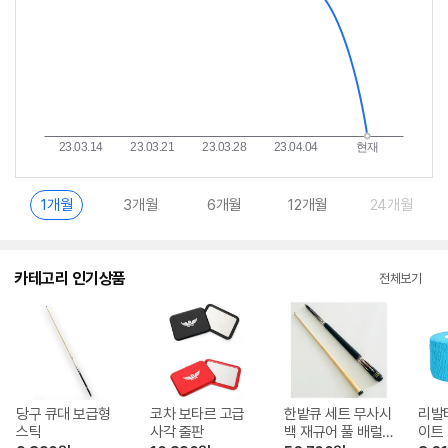
1개월
3개월
6개월
12개월
24개월
카테고리 인기상품
전체보기
당구 큐대 보급형
코차 보타르 고급
한밭큐 세트 무사시
리발타
스틱
사각 줄판
백 재규어 풀 배럴
이트