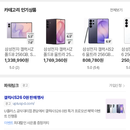
다.
카테고리 인기상품
전체보기
삼성전자 갤럭시Z
삼성전자 갤럭시Z
삼성전자 갤럭시S2
삼성
폴드8 256GB, SK
폴드8 울트라 256
6 울트라 256GB,
6 25
T 기기변경 완납
GB, SKT 기기변경
SKT 기기변경 완납
기변
1,338,990
원
1,769,360
원
808,780
원
250
완납
5.0
(2)
5.0
(54)
5.
파워링크
가입신청
광고
갤럭시S26 0원 판매 행사
upluspd.com/
광고
U플러스 공식대리점 폰당에서 갤럭시S26 0원 특가 프로모션 혜택 이벤
트 진행중
이벤트
최대할인 사은품 증정까지