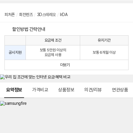
피처폰
/
회전렌즈
/
3D스테레오
/
lrDA
할인방법 간략안내
요금제 조건
유지기간
통
통
신
보통 5만원 이상의
사
신
공시지원
보통 6개월 이상
요금제 사용
할
사
인
공
더보기
방
시
법
지
원
및
메뉴 네비게이션
선
요약정보
가격비교
상품정보
의견/리뷰
연관상품
택
약
정
주
적
용
요
금