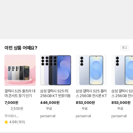
제
안
내
및
유
지
해
야
되
는
이런 상품 어때요?
광고
대
략
적
인
기
간
을
안
내
갤럭시 S25 울트라 대
삼성 갤럭시 S25 FE
삼성 갤럭시 S25 플러
삼성 갤럭시 S2
를
여 콘서트 장기 단기
256GB KT 번호이동
스 256GB 전시폰 KT
스 256GB 전
공시지원 완납
번호이동 완납 90요금
기기변경 완납
나
7,000
446,000
853,000
853,000
원
원
원
원
제
타
3,500원
무료
무료
무료
내
는
주식회사 폰빌리지
pansamall
pansamall
pansamall
네이버
표
페이
리
4.98
(
186
)
별
입
뷰
점
니
수