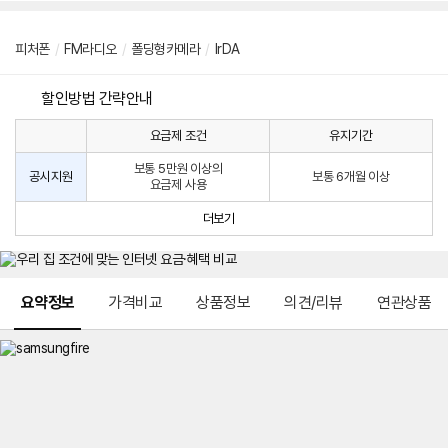
피처폰
/
FM라디오
/
폴딩형카메라
/
IrDA
할인방법 간략안내
요금제 조건
유지기간
통
통
신
보통 5만원 이상의
사
신
공시지원
보통 6개월 이상
요금제 사용
할
사
인
공
더보기
방
시
법
지
원
및
메뉴 네비게이션
선
요약정보
가격비교
상품정보
의견/리뷰
연관상품
택
약
정
주
적
용
요
금