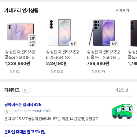
다.
카테고리 인기상품
전체보기
삼성전자 갤럭시Z
삼성전자 갤럭시S2
삼성전자 갤럭시S2
삼성
폴드8 256GB, SK
6 256GB, SKT 기
6 울트라 256GB,
폴드8
T 기기변경 완납
기변경 완납
SKT 기기변경 완납
GB,
1,338,990
원
249,190
원
789,980
원
1,76
완납
5.0
(2)
5.0
(22)
5.0
(54)
파워링크
가입신청
광고
공짜버스폰 갤럭시S25
cafe.naver.com/tofm01
광고
갤럭시S25 보조금성지 전국택배, 57만 회원, 14년 운영, 당일출고
온라인 휴대폰 알고 모바일