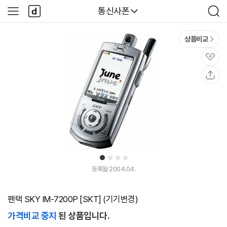
본문 바로가기
다
다나와
통신사폰
사
검
나
이
색
와
드
메
메
상품비교
인
뉴
관
심
공
유
1
2
3
4
등록월 2004.04.
팬택 SKY IM-7200P [SKT] (기기변경)
가격비교 중지
된 상품입니다.