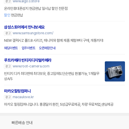
www.algo3.store
광고
온라인휴대폰성지 현금완납 일시납 할인 전문점
할인
현금완납
삼성스토어에서 만나보세요
www.samsungstore.com/
광고
NEW 갤럭시Z 폴드8 시리즈, 매니저와 함께 제품 체험부터 구매, 개통까지!
웨딩이벤트
입주이벤트
오픈매장안내
루트카메라 빈티지디지털카메라
www.root-camera.com
광고
빈티지 디카 최댜판매 최댜보유, 중고임에도단순변심 환불가능, 1개월무
상A/S
마카오힐링컴퍼니
macaulove.kr
광고
마카오 힐링컴퍼니입니다. 홍콩달러 환전, 5성급무료제공, 차량 무료픽업,샌딩제공
빠른배송 안내