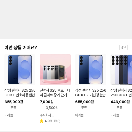
제
안
내
및
유
지
해
야
되
는
이런 상품 어때요?
광고
대
략
적
인
기
간
을
안
내
삼성 갤럭시 S25 256
갤럭시 S25 울트라 대
삼성 갤럭시 S25 256
삼성 갤럭시 S2
를
GB KT 번호이동 완납
여 콘서트 장기 단기
GB KT 기기변경 완납
256GB KT 
공시지원 완납
나
655,000
7,000
655,000
446,000
원
원
원
원
타
무료
3,500원
무료
무료
내
는
아라몰
주식회사 폰빌리지
아라몰
아라몰
네이버
표
페이
리
4.98
(
183
)
별
입
뷰
점
니
수