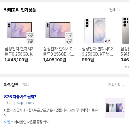
다.
카테고리 인기상품
전체보기
삼성전자 갤럭시Z
삼성전자 갤럭시Z
삼성전자 갤럭시S2
삼성
폴드8 256GB, KT
폴드8 256GB, KT
6 256GB, KT 번호
5 울
번호이동 완납
기기변경 완납
이동 완납
KT 
1,448,100
원
1,498,100
원
990
원
346
5.
파워링크
가입신청
광고
S26 지금 사도 될까?
upluspd.com/
광고
U플러스 공식대리점 U+폰당폰당 온라인몰에서 S26 구매혜택 바로 확
인
이벤트
최대할인 사은품 증정까지