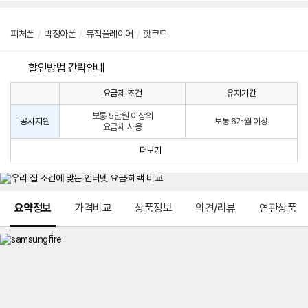
피처폰
/
박정아폰
/
뮤직플레이어
/
핫코드
할인방법 간략안내
요금제 조건
유지기간
통
통
신
보통 5만원 이상의
사
신
공시지원
보통 6개월 이상
요금제 사용
할
사
인
공
더보기
방
시
법
지
원
및
메뉴 네비게이션
선
요약정보
가격비교
상품정보
의견/리뷰
연관상품
택
약
정
주
적
용
요
금