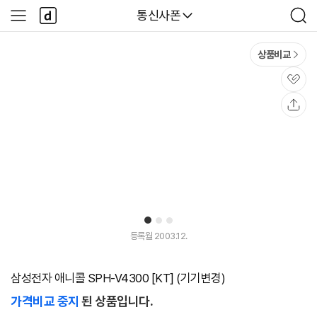
본문 바로가기
다
다나와
통신사폰
사
검
나
이
색
와
드
메
메
상품비교
인
뉴
관
심
공
유
1
2
3
등록월 2003.12.
삼성전자 애니콜 SPH-V4300 [KT] (기기변경)
가격비교 중지
된 상품입니다.