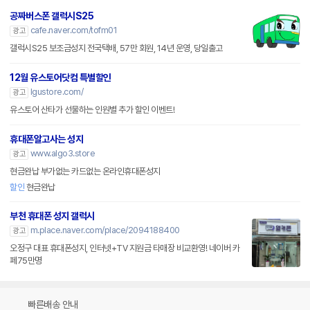
공짜버스폰 갤럭시S25
cafe.naver.com/tofm01
광고
갤럭시S25 보조금성지 전국택배, 57만 회원, 14년 운영, 당일출고
12월 유스토어닷컴 특별할인
lgustore.com/
광고
유스토어 산타가 선물하는 인원별 추가 할인 이벤트!
휴대폰알고사는 성지
www.algo3.store
광고
현금완납 부가없는 카드없는 온라인휴대폰성지
할인
현금완납
부천 휴대폰 성지 갤럭시
m.place.naver.com/place/2094188400
광고
오정구 대표 휴대폰성지, 인터넷+TV 지원금 타매장 비교환영! 네이버 카
페75만명
빠른배송 안내