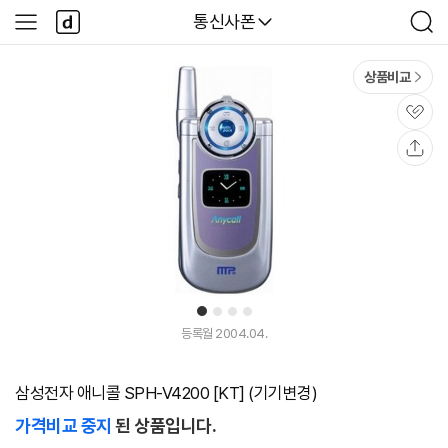
본문 바로가기
다
다나와
통신사폰
사
검
나
이
색
와
드
메
메
상품비교
인
뉴
관
심
공
유
1
2
3
4
등록월 2004.04.
삼성전자 애니콜 SPH-V4200 [KT] (기기변경)
가격비교 중지
된 상품입니다.