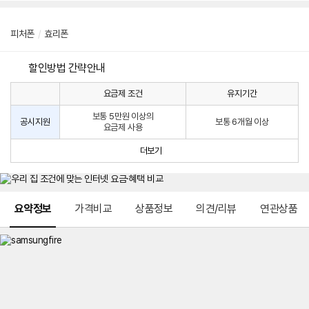
피처폰
/
효리폰
할인방법 간략안내
요금제 조건
유지기간
통
통
신
보통 5만원 이상의
사
신
공시지원
보통 6개월 이상
요금제 사용
할
사
인
공
더보기
방
시
법
지
원
및
메뉴 네비게이션
선
요약정보
가격비교
상품정보
의견/리뷰
연관상품
택
약
정
주
적
용
요
금