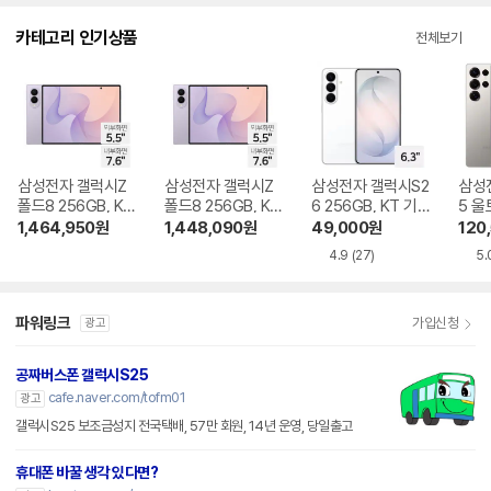
다.
카테고리 인기상품
전체보기
삼성전자 갤럭시Z
삼성전자 갤럭시Z
삼성전자 갤럭시S2
삼성
폴드8 256GB, KT
폴드8 256GB, KT
6 256GB, KT 기기
5 울
기기변경 완납
번호이동 완납
변경 완납
KT 
1,464,950
원
1,448,090
원
49,000
원
120
4.9
(27)
5.
파워링크
가입신청
광고
공짜버스폰 갤럭시S25
cafe.naver.com/tofm01
광고
갤럭시S25 보조금성지 전국택배, 57만 회원, 14년 운영, 당일출고
휴대폰 바꿀 생각 있다면?