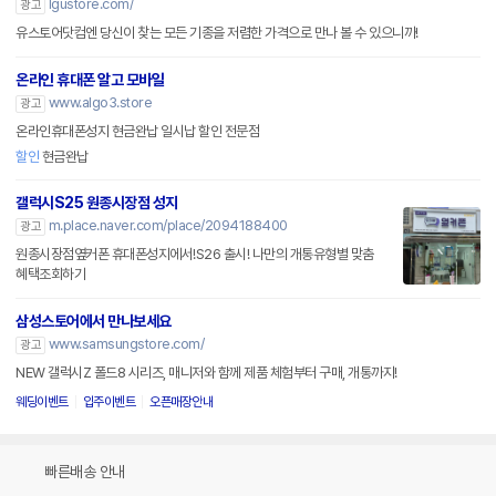
lgustore.com/
광고
유스토어닷컴엔 당신이 찾는 모든 기종을 저렴한 가격으로 만나 볼 수 있으니까!
온라인 휴대폰 알고 모바일
www.algo3.store
광고
온라인휴대폰성지 현금완납 일시납 할인 전문점
할인
현금완납
갤럭시S25 원종시장점 성지
m.place.naver.com/place/2094188400
광고
원종시장점옆커폰 휴대폰성지에서!S26 출시! 나만의 개통유형별 맞춤
혜택조회하기
삼성스토어에서 만나보세요
www.samsungstore.com/
광고
NEW 갤럭시Z 폴드8 시리즈, 매니저와 함께 제품 체험부터 구매, 개통까지!
웨딩이벤트
입주이벤트
오픈매장안내
빠른배송 안내