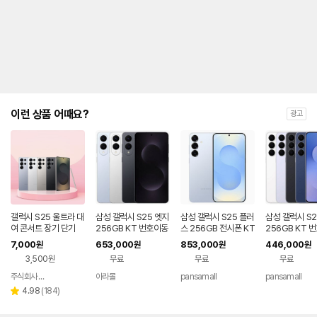
제
안
내
및
유
지
해
야
되
는
이런 상품 어때요?
광고
대
략
적
인
기
간
을
안
내
갤럭시 S25 울트라 대
삼성 갤럭시 S25 엣지
삼성 갤럭시 S25 플러
삼성 갤럭시 S2
를
여 콘서트 장기 단기
256GB KT 번호이동
스 256GB 전시폰 KT
256GB KT 
완납 80요금제
번호이동 완납 90요금
공시지원 완납
나
7,000
653,000
853,000
446,000
원
원
원
원
제
타
3,500원
무료
무료
무료
내
는
주식회사 폰빌리지
아라몰
pansamall
pansamall
네이버
표
페이
리
4.98
(
184
)
별
입
뷰
점
니
수