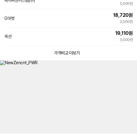
제이씨현시스템(주)
3,000원
18,720
원
인
G마켓
빠른배송
3,000원
증
19,110
원
인
옥션
빠른배송
3,000원
증
가격비교 더보기