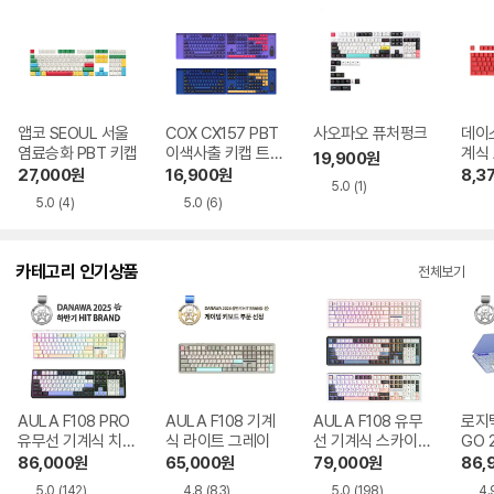
앱코 SEOUL 서울
COX CX157 PBT
사오파오 퓨처펑크
데이
염료승화 PBT 키캡
이색사출 키캡 트레
계식 
19,900
원
이 세트 Blue Bett
27,000
원
16,900
원
8,3
5.0
(1)
a
5.0
(4)
5.0
(6)
카테고리 인기상품
전체보기
AULA F108 PRO
AULA F108 기계
AULA F108 유무
로지텍
유무선 기계식 치즈
식 라이트 그레이
선 기계식 스카이
GO 
화이트 한글
블랙 한글
86,000
원
65,000
원
79,000
원
86,
5.0
(142)
4.8
(83)
5.0
(198)
4.