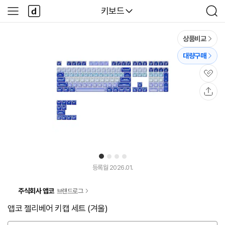
본문 바로가기
다
다나와
키보드
사
검
나
이
색
와
드
메
메
상품비교
인
뉴
대량구매
관
심
공
유
1
2
3
4
등록월 2026.01.
주식회사 앱코
브랜드로그
앱코 젤리베어 키캡 세트 (겨울)