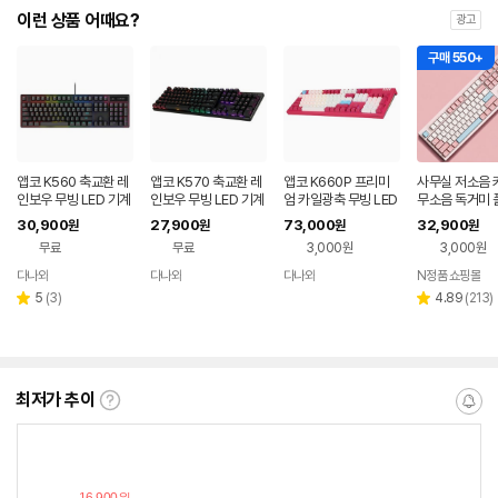
이런 상품 어때요?
광고
구매 550+
앱코 K560 축교환 레
앱코 K570 축교환 레
앱코 K660P 프리미
사무실 저소음 
인보우 무빙 LED 기계
인보우 무빙 LED 기계
엄 카일광축 무빙 LED
무소음 독거미 
식 블랙 (적축)
식 키보드 (갈축)
게이밍 기계식 키보드
조용한 컴퓨터 
30,900
27,900
73,000
32,900
원
원
원
원
(마젠타, 클릭)
핑크 유선 사무
무료
무료
3,000원
3,000원
드
다나와
다나와
다나와
N정품 쇼핑몰
네이버
네이버
네이버
페이
페이
페이
리
리
5
(
3
)
4.89
(
213
)
별
별
뷰
뷰
점
점
수
수
최저가 추이
최
알
저
림
가
받
추
는
이
중