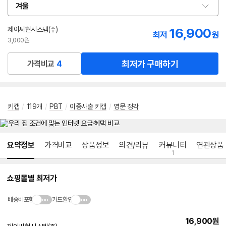
겨울
옵
션
선
제이씨현시스템(주)
16,900
최저
원
택
3,000원
최저가 구매하기
가격비교
4
키캡
/
119개
/
PBT
/
이중사출 키캡
/
영문 정각
메뉴 네비게이션
요약정보
가격비교
상품정보
의견/리뷰
커뮤니티
연관상품
1
쇼핑몰별 최저가
배송비포함
카드할인
16,900
원