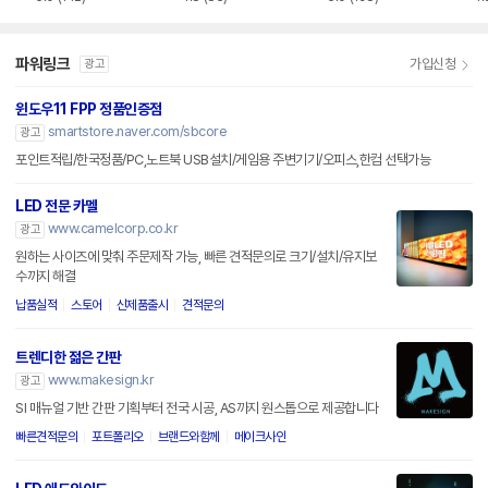
파워링크
가입신청
광고
윈도우11 FPP 정품인증점
smartstore.naver.com/sbcore
광고
포인트적립/한국정품/PC,노트북 USB설치/게임용 주변기기/오피스,한컴 선택가능
LED 전문 카멜
www.camelcorp.co.kr
광고
원하는 사이즈에 맞춰 주문제작 가능, 빠른 견적문의로 크기/설치/유지보
수까지 해결
납품실적
스토어
신제품출시
견적문의
트렌디한 젊은 간판
www.makesign.kr
광고
SI 매뉴얼 기반 간판 기획부터 전국 시공, AS까지 원스톱으로 제공합니다
빠른견적문의
포트폴리오
브랜드와함께
메이크사인