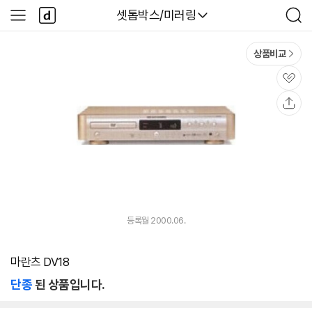
본문 바로가기
다
다나와
셋톱박스/미러링
사
검
나
이
색
와
드
메
메
상품비교
인
뉴
관
심
공
유
등록월 2000.06.
마란츠 DV18
단종
된 상품입니다.