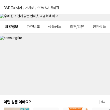
DVD플레이어
/
거치형
/
연결단자
:
옵티컬
메뉴 네비게이션
요약정보
가격비교
상품정보
의견/리뷰
연관상품
이런 상품 어때요?
광고