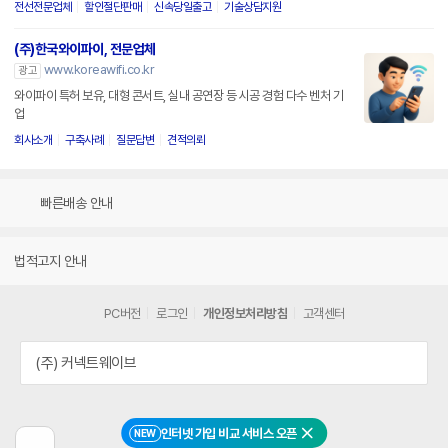
전선전문업체
할인절단판매
신속당일출고
기술상담지원
(주)한국와이파이, 전문업체
www.koreawifi.co.kr
광고
와이파이 특허 보유, 대형 콘서트, 실내 공연장 등 시공 경험 다수 벤처 기
업
회사소개
구축사례
질문답변
견적의뢰
빠른배송 안내
법적고지 안내
PC버전
로그인
개인정보처리방침
고객센터
(주) 커넥트웨이브
인터넷 가입 비교 서비스 오픈
NEW
닫기