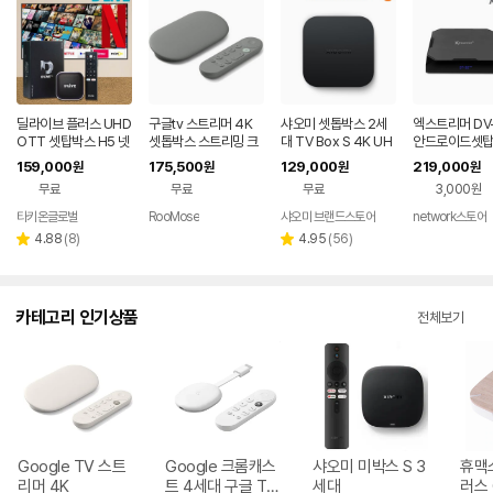
딜라이브 플러스 UHD
구글tv 스트리머 4K
샤오미 셋톱박스 2세
엑스트리머 DV-
OTT 셋탑박스 H5 넷
셋톱박스 스트리밍 크
대 TV Box S 4K UH
안드로이드셋
플릭스 유튜브 미러링
롬 캐스트 미국직구 회
D 스마트티비구글티
UHD 4K 60H
159,000
175,500
129,000
219,000
원
원
원
원
캠핑
색 32 GB 5세대
비 셋탑박스
스플레이어 4G
무료
무료
무료
3,000원
G
타키온글로벌
RooMose
샤오미 브랜드스토어
network스토어
리
리
4.88
(
8
)
4.95
(
56
)
별
별
뷰
뷰
점
점
수
수
카테고리 인기상품
전체보기
Google TV 스트
Google 크롬캐스
샤오미 미박스 S 3
휴맥
리머 4K
트 4세대 구글 TV
세대
러스 