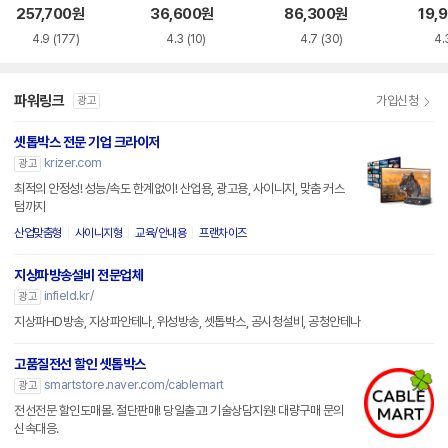
4K
스 H
257,700
원
36,600
원
86,300
원
19,
4.9
(177)
4.3
(10)
4.7
(30)
4.
파워링크
가입신청
광고
셋톱박스 전문 기업 크라이저
krizer.com
광고
최적의 안정성! 성능/속도 한계없이! 산업용, 광고용, 사이니지, 맞춤 커스
텀까지
산업맞춤형
사이니지형
교육/안내용
프랜차이즈
지상파방송설비 전문업체
infield.kr/
광고
지상파HD방송, 지상파안테나, 위성방송, 셋톱박스, 공시청설비, 공청안테나
고품질전선 할인 셋톱박스
smartstore.naver.com/cablemart
광고
전선전문 할인도매몰. 절단판매! 당일출고! 기술상담지원! 대량구매 문의
신속대응.