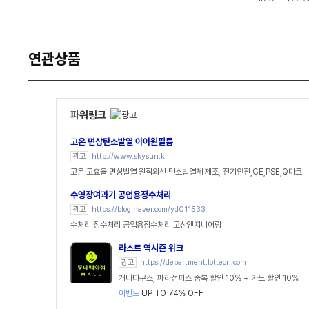
연관상품
파워링크
고온 면상탄소발열 아이원필름
광고
http://www.skysun.kr
고온 고효율 면상발열 원적외선 탄소발열체 제조, 전기안전,CE,PSE,Q마크
수영장여과기 공업용정수처리
광고
https://blog.naver.com/yd011533
수처리 정수처리 공업용정수처리 고산엔지니어링
라스트 역시즌 위크
광고
https://department.lotteon.com
캐나다구스, 파라점퍼스 중복 할인 10% + 카드 할인 10%
이벤트
UP TO 74% OFF