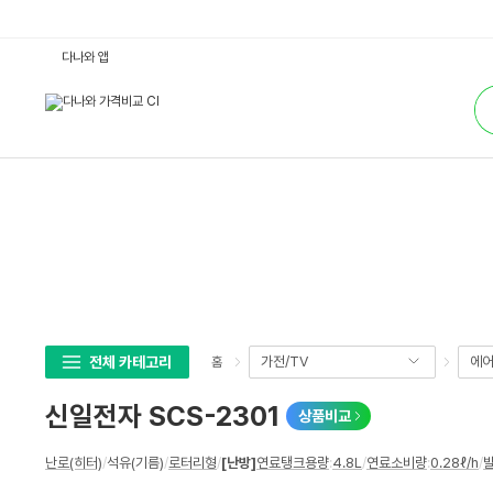
신
다나와 앱
일
전
통
자
합
S
검
C
색
S
-
2
3
0
1
:
다
나
와
가
격
비
교
전체 카테고리
가전/TV
에어
홈
신일전자 SCS-2301
상품비교
상
난로(히터)
/
석유(기름)
/
로터리형
/
[난방]
연료탱크용량
:
4.8L
/
연료소비량
:
0.28ℓ/h
/
세
스