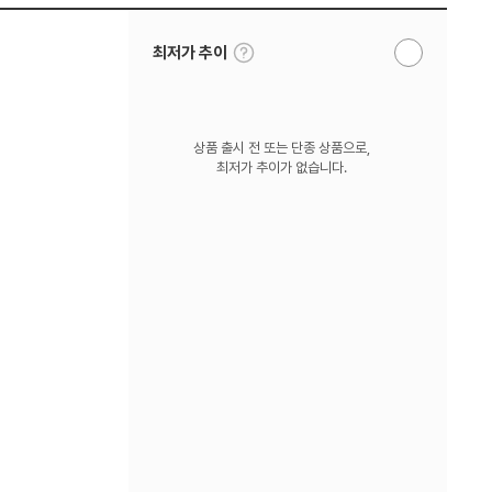
툴
최저가 추이
알
팁
림
보
받
기
기
상품 출시 전 또는 단종 상품으로,
최저가 추이가 없습니다.