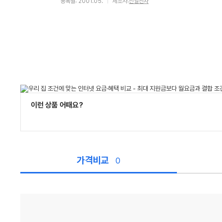
등록월: 2001.05.
제조사:
신일전자
이런 상품 어때요?
가격비교
0
가
격
비
교