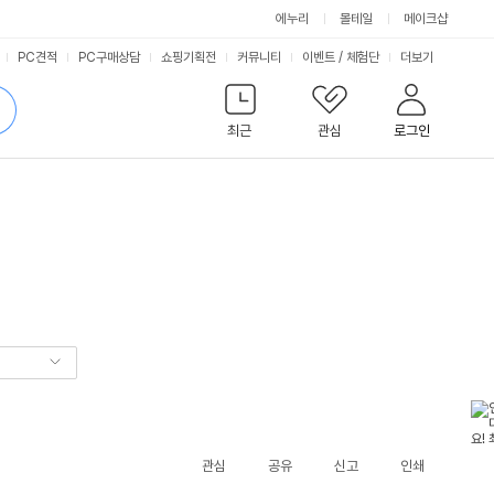
에누리
몰테일
메이크샵
서
PC견적
PC구매상담
쇼핑기획전
커뮤니티
이벤트
/
체험단
더보기
비
검
색
최근
관심
로그인
스
관심
공유
신고
인쇄