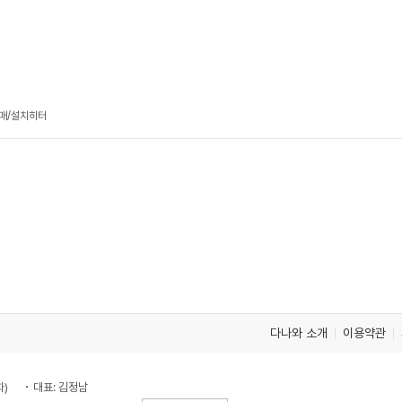
판매/설치히터
다나와 소개
이용약관
차)
대표: 김정남