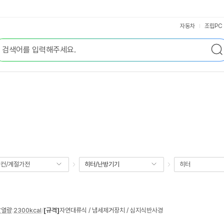
자동차
조립PC
컨/계절가전
히터/난방기기
히터
발열량
:
2300kcal
/
[규격]
자연대류식 / 냄세제거장치 / 심지식반사경