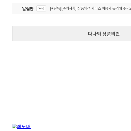
알림판
[※필독][주의사항] 상품의견 서비스 이용시 유의해 주세요
알림
잦은 오류, PC속도 잡자! PC안정화 위해 이건 꼭!
알림
다나와 상품의견