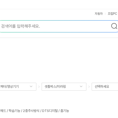
자동차
조립PC
젝터/영상기기
셋톱박스/미러링
선택하세요
헤드 / 학습기능 / 2중주사방식 / DTS디지털 / 줌기능