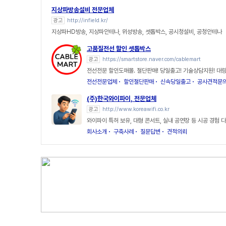
지상파방송설비 전문업체
광고
http://infield.kr/
지상파HD방송, 지상파안테나, 위성방송, 셋톱박스, 공시청설비, 공청안테나
고품질전선 할인 셋톱박스
광고
https://smartstore.naver.com/cablemart
전선전문 할인도매몰. 절단판매! 당일출고! 기술상담지원! 대
전선전문업체
할인절단판매
신속당일출고
공사견적문
(주)한국와이파이, 전문업체
광고
http://www.koreawifi.co.kr
와이파이 특허 보유, 대형 콘서트, 실내 공연장 등 시공 경험 
회사소개
구축사례
질문답변
견적의뢰