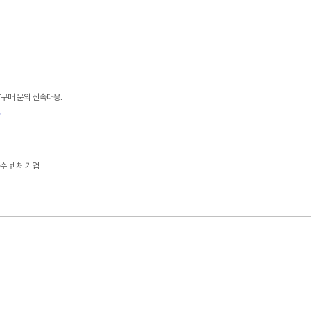
량구매 문의 신속대응.
의
다수 벤처 기업