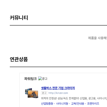
커뮤니티
제품을 사용해
연관상품
파워링크
셋톱박스 전문 기업 크라이저
광고
http://krizer.com
최적의 안정성! 성능/속도 한계없이! 산업용, 광고용, 사이니지
산업맞춤형
사이니지형
교육/안내용
프랜차이즈