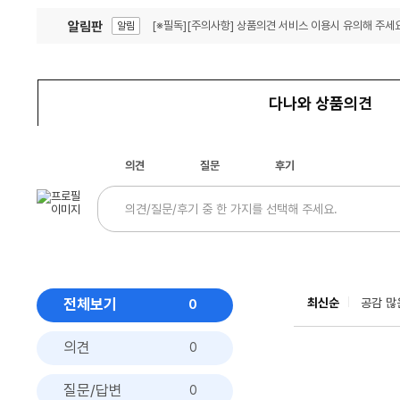
알림판
[※필독][주의사항] 상품의견 서비스 이용시 유의해 주세요
알림
잦은 오류, PC속도 잡자! PC안정화 위해 이건 꼭!
알림
다나와 상품의견
의견
질문
후기
전체보기
최신순
공감 많
0
의견
0
질문/답변
0