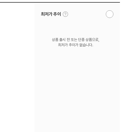
툴
최저가 추이
알
팁
림
보
받
기
기
상품 출시 전 또는 단종 상품으로,
최저가 추이가 없습니다.