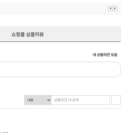
이
다
전
음
보
보
기
기
쇼핑몰 상품리뷰
내 상품의견 모음