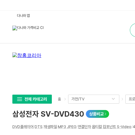
삼
다나와 앱
성
전
통
자
합
S
검
V
색
-
D
V
D
4
3
0
:
다
나
와
가
격
비
교
전체 카테고리
가전/TV
프로
홈
삼성전자 SV-DVD430
상품비교
상
DVD플레이어
/
DTS
/
재생파일
:
MP3
,
JPEG
/
연결단자
:
옵티컬
,
컴포넌트
,
S-Video
/
4
세
스