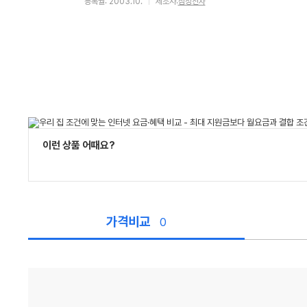
등록월: 2003.10.
제조사:
삼성전자
이런 상품 어때요?
가격비교
0
가
격
비
교