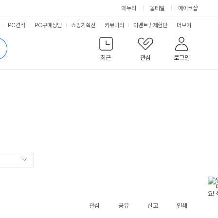
에누리
몰테일
메이크샵
서
PC견적
PC구매상담
쇼핑기획전
커뮤니티
이벤트
/
체험단
더보기
비
검
색
최근
관심
로그인
스
관심
공유
신고
인쇄