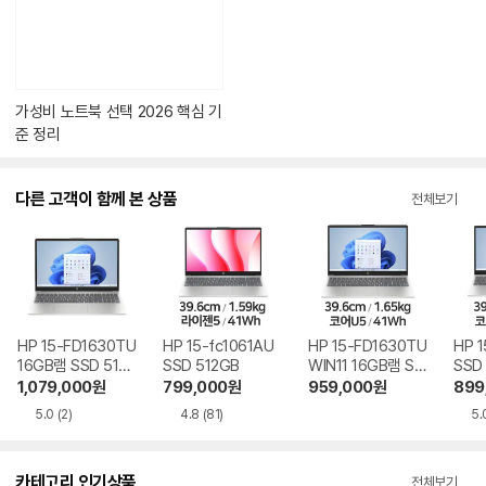
가
있
습
니
다.
가성비 노트북 선택 2026 핵심 기
준 정리
다른 고객이 함께 본 상품
전체보기
HP 15-FD1630TU
HP 15-fc1061AU
HP 15-FD1630TU
HP 
16GB램 SSD 512
SSD 512GB
WIN11 16GB램 SS
SSD
GB
D 256GB
1,079,000
원
799,000
원
959,000
원
899
5.0
(2)
4.8
(81)
5.
카테고리 인기상품
전체보기