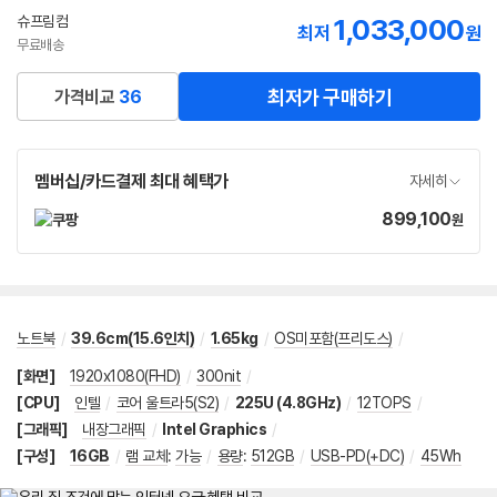
선
슈프림컴
1,033,000
최저
원
택
무료배송
최저가 구매하기
가격비교
36
멤버십/카드결제 최대 혜택가
자세히
899,100
가
원
격
노트북
/
39.6cm(15.6인치)
/
1.65kg
/
OS미포함(프리도스)
/
[화면]
1920x1080(FHD)
/
300nit
/
[CPU]
인텔
/
코어 울트라5(S2)
/
225U (4.8GHz)
/
12TOPS
/
[그래픽]
내장그래픽
/
Intel Graphics
/
[구성]
16GB
/
램 교체
:
가능
/
용량
:
512GB
/
USB-PD(+DC)
/
45Wh