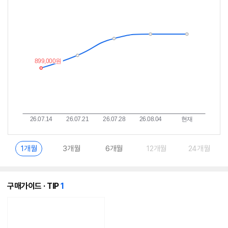
가
받
추
는
이
중
란?
1개월
3개월
6개월
12개월
24개월
개
구매가이드 · TIP
1
의
콘
텐
츠