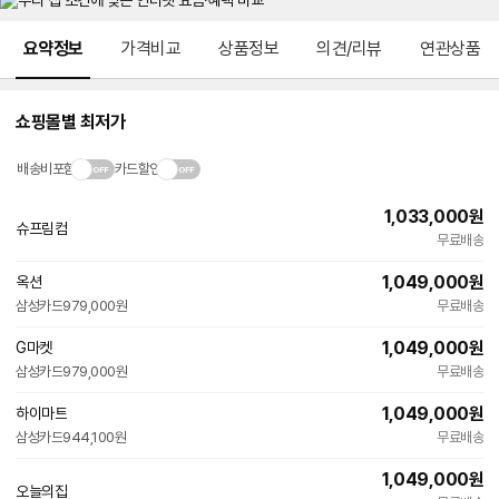
메뉴 네비게이션
요약정보
가격비교
상품정보
의견/리뷰
연관상품
쇼핑몰별 최저가
배송비포함
카드할인
1,033,000
원
슈프림컴
무료배송
1,049,000
원
옥션
빠른배송
삼성카드
979,000원
무료배송
1,049,000
원
G마켓
빠른배송
삼성카드
979,000원
무료배송
1,049,000
원
하이마트
삼성카드
944,100원
무료배송
1,049,000
원
오늘의집