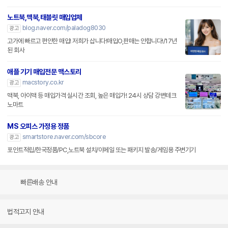
노트북,맥북,태블릿 매입업체
blog.naver.com/paladog8030
광고
고가에 빠르고 편안한 매입! 저희가 삽니다!매입O,판매는 안합니다!/17년
된 회사
애플 기기 매입전문 맥스토리
macstory.co.kr
광고
맥북, 아이맥 등 매입가격 실시간 조회, 높은 매입가! 24시 상담 강변테크
노마트
MS 오피스 가정용 정품
smartstore.naver.com/sbcore
광고
포인트적립/한국정품/PC,노트북 설치/이메일 또는 패키지 발송/게임용 주변기기
빠른배송 안내
법적고지 안내