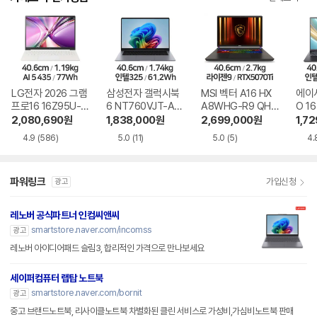
LG전자 2026 그램
삼성전자 갤럭시북
MSI 벡터 A16 HX
에이
프로16 16Z95U-G
6 NT760VJT-A51
A8WHG-R9 QHD
O 16
S5WK
A
+
1-75
2,080,690
원
1,838,000
원
2,699,000
원
1,7
4.9
(586)
5.0
(11)
5.0
(5)
4.
파워링크
가입신청
광고
레노버 공식파트너 인컴씨앤씨
smartstore.naver.com/incomss
광고
레노버 아이디어패드 슬림3, 합리적인 가격으로 만나보세요
세이퍼컴퓨터 랩탑 노트북
smartstore.naver.com/bornit
광고
중고 브랜드노트북, 리사이클노트북 차별화된 클린 서비스로 가성비,가심비노트북 판매