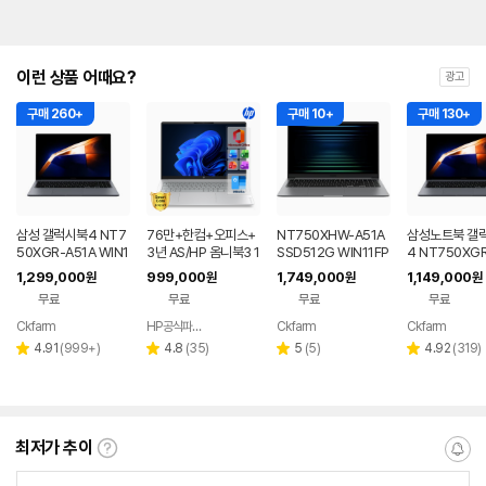
이런 상품 어때요?
광고
구매 260+
구매 10+
구매 130+
삼성 갤럭시북4 NT7
76만+한컴+오피스+
NT750XHW-A51A
삼성노트북 갤
50XGR-A51A WIN1
3년 AS/HP 옴니북3 1
SSD512G WIN11FP
4 NT750XGR 
1 FPP(버젼UP설치)
6인치 사무용 대학생
P(버젼UP설치) 삼성
3세대 16G 25
1,299,000
999,000
1,749,000
1,149,000
원
원
원
원
업무용 학생용 사무용
저렴한 대학생 노트북
전자 갤럭시북5 노트
무용 업무용 학
무료
무료
무료
무료
노트북 문스톤그레이
북
성비 노트북
Ckfarm
HP공식파트너 이텍컴퓨터
Ckfarm
Ckfarm
네이버
네이버
네이버
네이
페이
페이
페이
페이
리
리
리
리
4.91
(
999+
)
4.8
(
35
)
5
(
5
)
4.92
(
319
)
별
별
별
별
뷰
뷰
뷰
뷰
점
점
점
점
수
수
수
수
최저가 추이
최
알
저
림