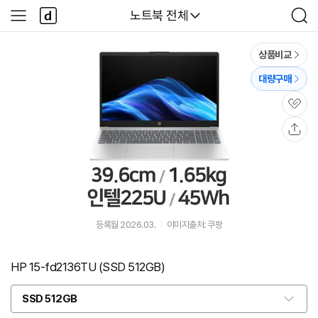
본문 바로가기
다
다나와
노트북 전체
사
검
나
이
색
와
드
메
메
상품비교
인
뉴
대량구매
관
심
공
유
등록월 2026.03.
이미지출처: 쿠팡
HP 15-fd2136TU (SSD 512GB)
SSD 512GB
옵
션