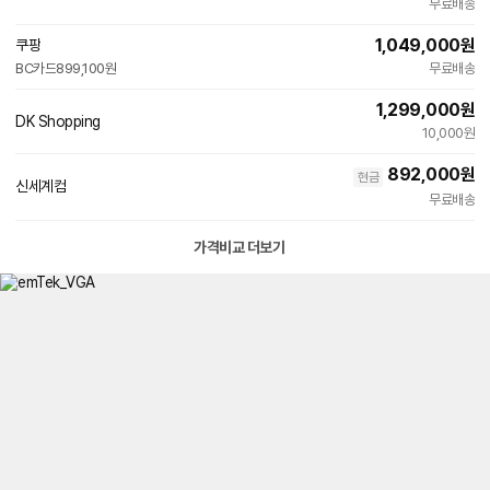
빠른배송
무료배송
1,049,000
원
쿠팡
빠른배송
BC카드
899,100원
무료배송
와
우
전
1,299,000
원
DK Shopping
네
용
10,000원
이
버
892,000
원
현금
페
신세계컴
이
무료배송
가격비교 더보기