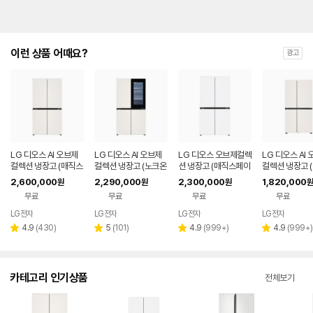
이런 상품 어때요?
광고
LG 디오스 AI 오브제
LG 디오스 AI 오브제
LG 디오스 오브제컬렉
LG 디오스 AI
컬렉션 냉장고 (매직스
컬렉션 냉장고 (노크온
션 냉장고 (매직스페이
컬렉션 냉장고 
페이스) T876MEE1
매직스페이스) T876
스) T873MHH111
형, 매직스페이스
2,600,000
2,290,000
2,300,000
1,820,000
원
원
원
원
H1
MEE412
34MEE111
무료
무료
무료
무료
LG전자
LG전자
LG전자
LG전자
리
리
리
리
4.9
(
430
)
5
(
101
)
4.9
(
999+
)
4.9
(
999+
)
별
별
별
별
뷰
뷰
뷰
뷰
점
점
점
점
수
수
수
수
카테고리 인기상품
전체보기