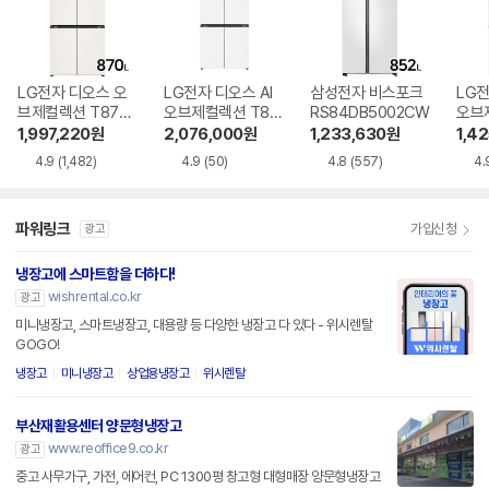
LG전자 디오스 오
LG전자 디오스 AI
삼성전자 비스포크
LG전
브제컬렉션 T873
오브제컬렉션 T87
RS84DB5002CW
오브
MEE111
6MQQ1H1
6MR
1,997,220
원
2,076,000
원
1,233,630
원
1,4
4.9
(1,482)
4.9
(50)
4.8
(557)
4.
파워링크
가입신청
광고
냉장고에 스마트함을 더하다!
wishrental.co.kr
광고
미니냉장고, 스마트냉장고, 대용량 등 다양한 냉장고 다 있다 - 위시렌탈
GOGO!
냉장고
미니냉장고
상업용냉장고
위시렌탈
부산재활용센터 양문형냉장고
www.reoffice9.co.kr
광고
중고 사무가구, 가전, 에어컨, PC 1300평 창고형 대형매장 양문형냉장고