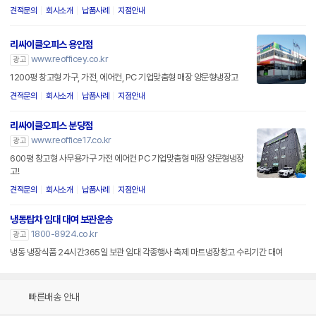
견적문의
회사소개
납품사례
지점안내
리싸이클오피스 용인점
www.reofficey.co.kr
광고
1200평 창고형 가구, 가전, 에어컨, PC 기업맞춤형 매장 양문형냉장고
견적문의
회사소개
납품사례
지점안내
리싸이클오피스 분당점
www.reoffice17.co.kr
광고
600평 창고형 사무용가구 가전 에어컨 PC 기업맞춤형 매장 양문형냉장
고!
견적문의
회사소개
납품사례
지점안내
냉동탑차 임대 대여 보관운송
1800-8924.co.kr
광고
냉동 냉장식품 24시간365일 보관 임대 각종행사 축제 마트냉장창고 수리기간 대여
빠른배송 안내