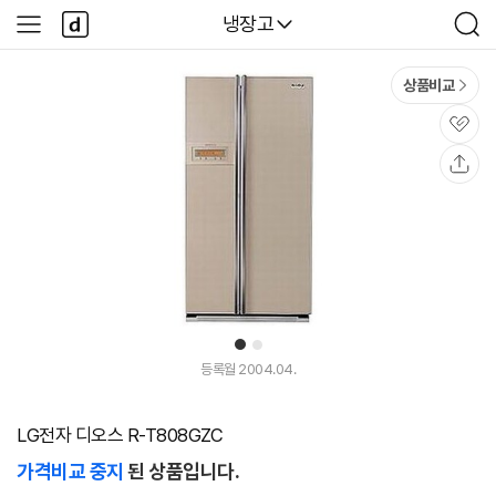
본문 바로가기
다
다나와
냉장고
사
검
나
이
색
와
드
메
메
상품비교
인
뉴
관
심
공
유
1
2
등록월 2004.04.
LG전자 디오스 R-T808GZC
가격비교 중지
된 상품입니다.