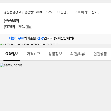
양문형냉장고
/
총용량
:
808LL
/
2도어
/
1등급
/
아이스메이커
:
미탑재
/
[신선/보관]
[디자인]
재질
:
메탈
배송비 무료
의 기준은
'전국'
입니다. (도서산간 제외)
메뉴 네비게이션
요약정보
가격비교
상품정보
의견/리뷰
연관상품