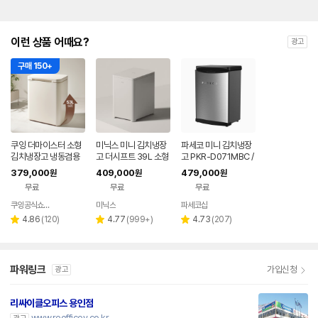
이런 상품 어때요?
광고
구매 150+
쿠잉 더마이스터 소형
미닉스 미니 김치냉장
파세코 미니 김치냉장
김치냉장고 냉동겸용
고 더시프트 39L 소형
고 PKR-D071MBC /
뚜껑형 발효숙성 K05
뚜껑형
레트로메탈블랙
379,000
409,000
479,000
원
원
원
5CGGB 그레이지
무료
무료
무료
쿠잉공식쇼핑몰
미닉스
파세코샵
네이버
페이
리
리
리
4.86
(
120
)
4.77
(
999+
)
4.73
(
207
)
별
별
별
뷰
뷰
뷰
점
점
점
수
수
수
파워링크
가입신청
광고
리싸이클오피스 용인점
www.reofficey.co.kr