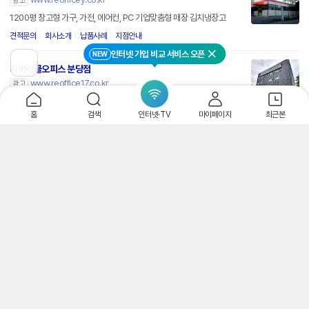
광고
1200평 창고형 가구, 가전, 에어컨, PC 기업맞춤형 매장 김치냉장고
견적문의
회사소개
납품사례
지점안내
인터넷 가입 비교 서비스 오픈
NEW
닫기
이
리싸이클오피스 분당점
전
www.reoffice17.co.kr
광고
페
이
600평 창고형 사무용가구 가전 에어컨 PC 기업맞춤형 매장 김치냉장고!
지
홈
검색
인터넷·TV
마이페이지
최근본
로
견적문의
회사소개
납품사례
지점안내
이
동
리싸이클오피스 경남양산점
www.reofficeh.co.kr
광고
500평 창고형 가구, 가전, 에어컨, PC 기업맞춤형 매장 무료방문, 레이아
웃
견적문의
회사소개
납품사례
지점안내
빠른배송 안내
법적고지 안내