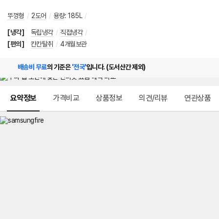
뚜껑형
/
2도어
/
용량
:
185L
/
[냉각]
독립냉각
/
직접냉각
/
[편의]
칸칸탈취
/
4개월보관
배송비 무료
의 기준은
'전국'
입니다. (도서산간 제외)
메뉴 네비게이션
요약정보
가격비교
상품정보
의견/리뷰
연관상품