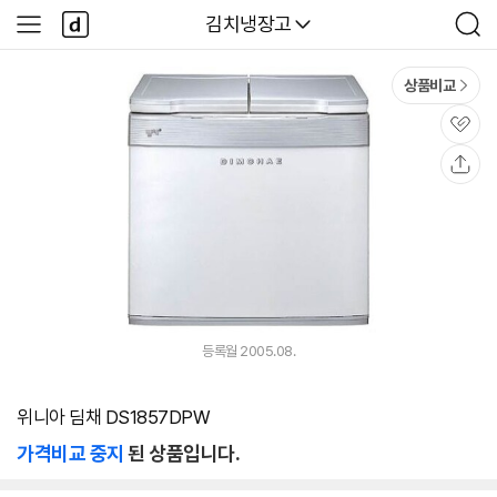
본문 바로가기
다
다나와
김치냉장고
사
검
나
이
색
와
드
메
메
상품비교
인
뉴
관
심
공
유
등록월 2005.08.
위니아 딤채 DS1857DPW
가격비교 중지
된 상품입니다.