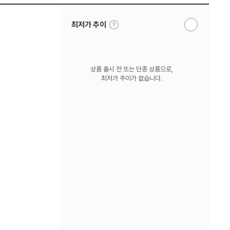
툴
최저가 추이
알
팁
림
보
받
기
기
상품 출시 전 또는 단종 상품으로,
최저가 추이가 없습니다.