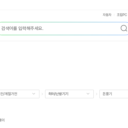
자동차
조립PC
컨/계절가전
히터/난방기기
돈풍기
레이