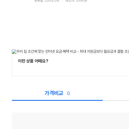
등록월: 2005.09.
제조사: 스타리온
이런 상품 어때요?
가격비교
0
가
격
비
교