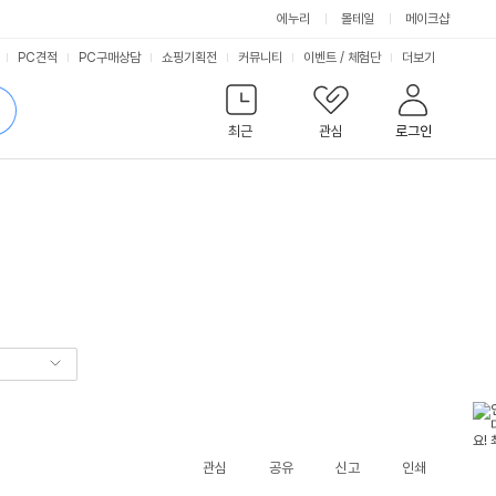
에누리
몰테일
메이크샵
서
PC견적
PC구매상담
쇼핑기획전
커뮤니티
이벤트
/
체험단
더보기
비
검
색
최근
관심
로그인
스
관심
공유
신고
인쇄