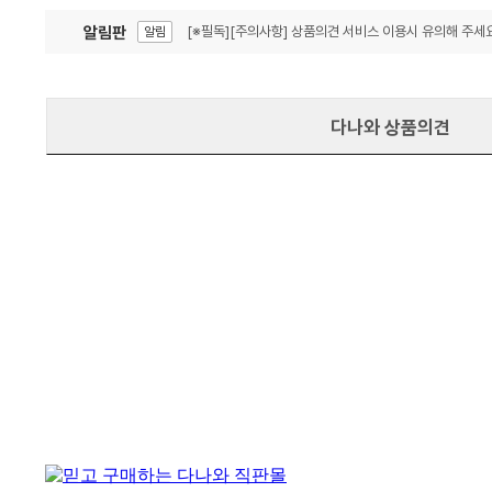
알림판
[※필독][주의사항] 상품의견 서비스 이용시 유의해 주세요
알림
잦은 오류, PC속도 잡자! PC안정화 위해 이건 꼭!
알림
다나와 상품의견