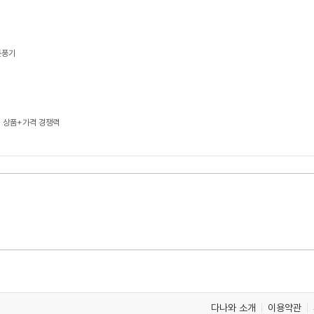
돈풍기
, 상품+가격 경쟁력
다나와 소개
이용약관