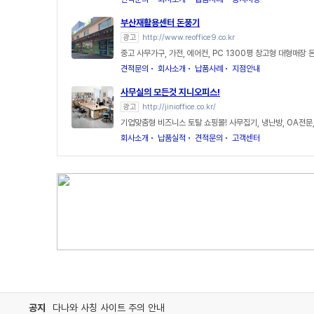
부산재활용센터 돈풍기
광고
http://www.reoffice9.co.kr
중고 사무가구, 가전, 에어컨, PC 1300평 창고형 대형매장 
견적문의
회사소개
납품사례
지점안내
사무실의 모든것 지니오피스!
광고
http://jinioffice.co.kr/
기업맞춤형 비즈니스 토탈 쇼핑몰! 사무집기, 냉난방, OA전문
회사소개
납품실적
견적문의
고객센터
공지
다나와 사칭 사이트 주의 안내