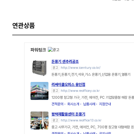
연관상품
파워링크
돈풍기 센추리공조
광고
http://www.icentury.co.kr/
돈풍기,돈풍기,전기,석유,가스 온풍기,산업용 온풍기,열풍기
리싸이클오피스 용인점
광고
http://www.reofficey.co.kr
1200평 창고형 가구, 가전, 에어컨, PC 기업맞춤형 매장 돈
견적문의
회사소개
납품사례
지점안내
평택재활용센터 돈풍기
광고
http://www.reoffice13.co.kr
중고 사무가구, 가전, 에어컨, PC, 700평 창고형 대형매장 
견적문의
회사소개
납품사례
공지사항