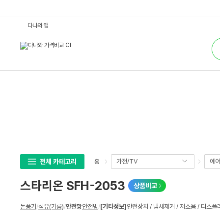
스
다나와 앱
타
리
통
온
합
S
검
F
색
H
-
2
0
5
3
:
다
나
와
가
격
비
교
전체 카테고리
가전/TV
에어
홈
스타리온 SFH-2053
상품비교
상
돈풍기
/
석유(기름)
/
안전망
안전망
/
[기타정보]
안전장치 / 냄새제거 / 저소음 / 디스플
세
스