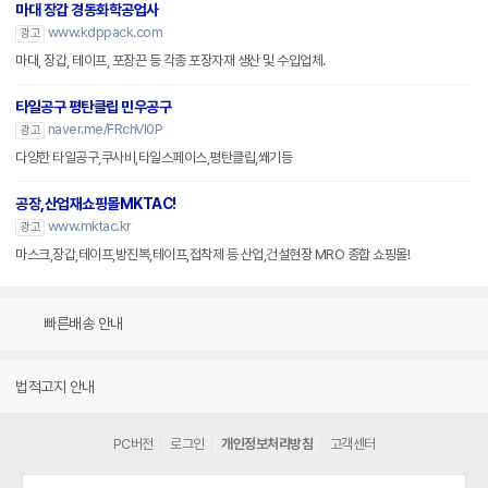
마대 장갑 경동화학공업사
www.kdppack.com
광고
마대, 장갑, 테이프, 포장끈 등 각종 포장자재 생산 및 수입업체.
타일공구 평탄클립 민우공구
naver.me/FRchVI0P
광고
다양한 타일공구,쿠사비,타일스페이스,평탄클립,쐐기등
공장,산업재쇼핑몰MKTAC!
www.mktac.kr
광고
마스크,장갑,테이프,방진복,테이프,접착제 등 산업,건설현장 MRO 종합 쇼핑몰!
빠른배송 안내
법적고지 안내
PC버전
로그인
개인정보처리방침
고객센터