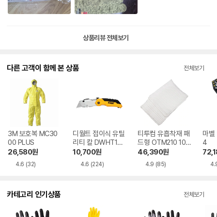
상품리뷰 전체보기
다른 고객이 함께 본 상품
전체보기
3M 보호복 MC30
디월트 접이식 유틸
티투컴 유흡착재 패
마벨 
00 PLUS
리티 칼 DWHT100
드형 OTM210 100
4
35
매
26,580
원
10,700
원
46,390
원
72,
4.6
(32)
4.6
(224)
4.9
(85)
4.
카테고리 인기상품
전체보기