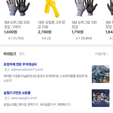
3M 슈퍼그립 200
대광 공업용 고무장
3M 슈퍼그립 100
3M 
장갑 그레이
갑 10호
장갑
장갑
1,400
원
2,760
원
1,710
원
1,8
4.7
(11,760)
5.0
(3)
4.7
(16,896)
4.
파워링크
가입신청
광고
포장자재 전문 무지개상사
www.inrainbow77.com/
광고
에어캡 가공용 비닐(PE/HD) 발포지 보호테이프 스트레치필름 장갑류 청
소도구
실험기구전문 쇼핑몰
www.daegil2.com/
광고
실험소모품, 현미경, 광학기구 , 유리실험기구, 이화확기기