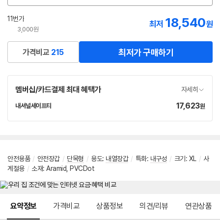
션
선
11번가
18,540
최저
원
택
3,000원
최저가 구매하기
가격비교
215
멤버십/카드결제 최대 혜택가
자세히
17,623
가
내셔널세이프티
원
네
격
이
버
페
이
안전용품
/
안전장갑
/
단목형
/
용도
:
내열장갑
/
특화
:
내구성
/
크기
:
XL
/
사
계절용
/
소재: Aramid, PVCDot
메뉴 네비게이션
요약정보
가격비교
상품정보
의견/리뷰
연관상품