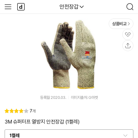
본문 바로가기
다
다나와
안전장갑
사
검
나
이
색
와
드
메
메
상품비교
인
뉴
관
심
공
유
등록월 2020.03.
이미지출처: G마켓
리
7
개
별
4.
뷰
점
1
3M 슈퍼터프 열방지 안전장갑 (1켤레)
1켤레
옵