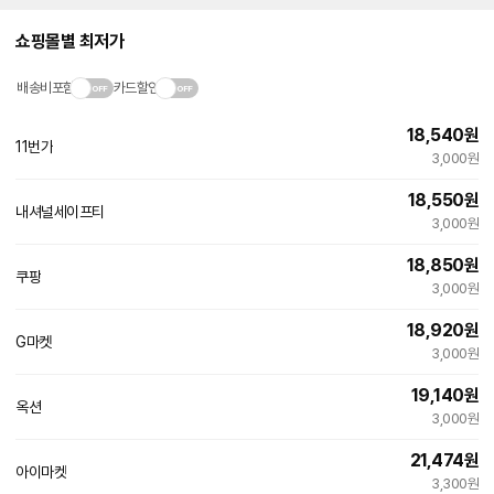
쇼핑몰별 최저가
배송비포함
카드할인
18,540
원
11번가
빠른배송
3,000원
18,550
원
내셔널세이프티
네
3,000원
이
버
18,850
원
페
쿠팡
이
3,000원
18,920
원
G마켓
빠른배송
3,000원
19,140
원
옥션
빠른배송
3,000원
21,474
원
아이마켓
빠른배송
3,300원