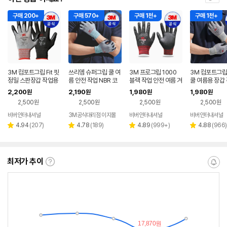
구매 200+
구매 570+
구매 1천+
구매 1천+
3M 컴포트그립 Fit 핏
쓰리엠 슈퍼그립 쿨 여
3M 프로그립 1000
3M 컴포트그립
정밀 스판장갑 작업용
름 안전 작업 NBR 코
블랙 작업 안전 여름 겨
쿨 여름용 장갑
안전 4계절 코팅 작업
팅
울 코팅 장갑
다목적 코팅 장
2,200
2,190
1,980
1,980
원
원
원
원
공업용 절연장갑
2,500원
2,500원
2,500원
2,500원
비버인터내셔널
3M공식대리점 이지몰
비버인터내셔널
비버인터내셔널
리
리
리
리
4.94
(
207
)
4.78
(
189
)
4.89
(
999+
)
4.88
(
966
)
별
별
별
별
뷰
뷰
뷰
뷰
점
점
점
점
수
수
수
수
최저가 추이
최
알
저
림
가
받
추
는
이
중
란?