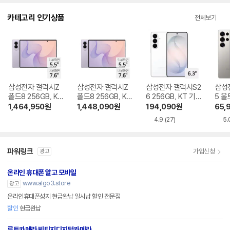
다.
카테고리 인기상품
전체보기
삼성전자 갤럭시Z
삼성전자 갤럭시Z
삼성전자 갤럭시S2
삼성
폴드8 256GB, KT
폴드8 256GB, KT
6 256GB, KT 기기
5 울
기기변경 완납
번호이동 완납
변경 완납
KT 
1,464,950
원
1,448,090
원
194,090
원
65,
4.9
(27)
5.
파워링크
가입신청
광고
온라인 휴대폰 알고 모바일
www.algo3.store
광고
온라인휴대폰성지 현금완납 일시납 할인 전문점
할인
현금완납
루트카메라 빈티지디지털카메라