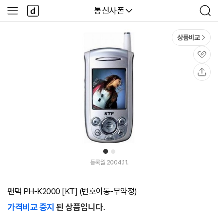
본문 바로가기
다
다나와
통신사폰
사
검
나
이
색
와
드
메
메
상품비교
인
뉴
관
심
공
유
1
2
등록월 2004.11.
팬택 PH-K2000 [KT] (번호이동-무약정)
가격비교 중지
된 상품입니다.