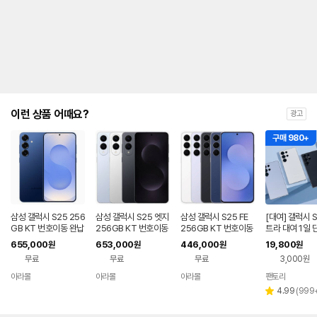
제
안
내
및
유
지
해
야
되
는
이런 상품 어때요?
광고
대
략
구매 980+
적
인
기
간
을
안
내
삼성 갤럭시 S25 256
삼성 갤럭시 S25 엣지
삼성 갤럭시 S25 FE
[대여] 갤럭시 S
를
GB KT 번호이동 완납
256GB KT 번호이동
256GB KT 번호이동
트라 대여 1일 단
80요금제
완납 80요금제
공시지원 완납
2GB 렌탈
나
655,000
653,000
446,000
19,800
원
원
원
원
타
무료
무료
무료
3,000원
내
는
아라몰
아라몰
아라몰
팬토리
표
리
4.99
(
999
별
입
뷰
점
니
수