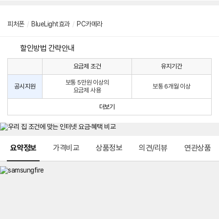
피처폰
/
BlueLight효과
/
PC카메라
할인방법 간략안내
요금제 조건
유지기간
통
통
신
보통 5만원 이상의
사
신
공시지원
보통 6개월 이상
요금제 사용
할
사
인
공
더보기
방
시
법
지
원
및
메뉴 네비게이션
선
요약정보
가격비교
상품정보
의견/리뷰
연관상품
택
약
정
주
적
용
요
금