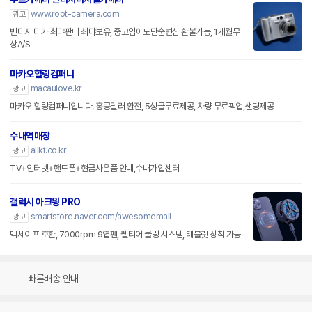
www.root-camera.com
광고
빈티지 디카 최댜판매 최댜보유, 중고임에도단순변심 환불가능, 1개월무
상A/S
마카오힐링컴퍼니
macaulove.kr
광고
마카오 힐링컴퍼니입니다. 홍콩달러 환전, 5성급무료제공, 차량 무료픽업,샌딩제공
수내역매장
allkt.co.kr
광고
TV+인터넷+핸드폰+현금사은품 안내,수내가입센터
갤럭시 아크윙 PRO
smartstore.naver.com/awesomemall
광고
맥세이프 호환, 7000rpm 9엽팬, 펠티어 쿨링 시스템, 태블릿 장착 가능
빠른배송 안내