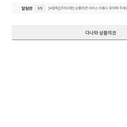
알림판
[※필독][주의사항] 상품의견 서비스 이용시 유의해 주세요
알림
잦은 오류, PC속도 잡자! PC안정화 위해 이건 꼭!
알림
다나와 상품의견