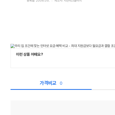
등록월: 2006.05.
제조사: 지엔테크놀러지
이런 상품 어때요?
가격비교
0
가
격
비
교