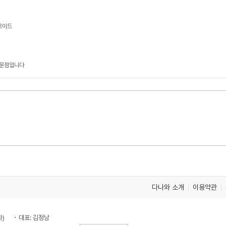
로이드
전문점입니다
다나와 소개
이용약관
차)
대표: 김정남