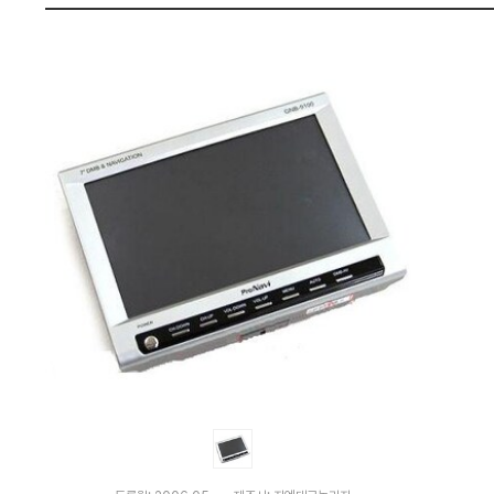
비
펙
교