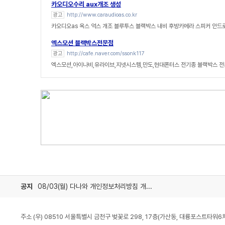
카오디오수리 aux개조 생성
광고
http://www.caraudioas.co.kr
카오디오as 옥스 억스 개조 블루투스 블랙박스 내비 후방카메라 스피커 안드
엑스모션 블랙박스전문점
광고
http://cafe.naver.com/ssonk117
엑스모션,아이나비,유라이브,지넷시스템,만도,현대폰터스 전기종 블랙박스 
공지
08/03(월) 다나와 개인정보처리방침 개정 안내
주소 (우) 08510 서울특별시 금천구 벚꽃로 298, 17층(가산동, 대륭포스트타워6