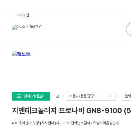
지
다나와 앱
엔
테
통
크
합
놀
검
러
색
지
프
로
나
비
G
N
B
-
9
1
0
0
(5
1
전체 카테고리
자동차/용품/공구
블박
홈
2
M
B)
지엔테크놀러지 프로나비 GNB-9100 (5
:
다
나
상
와
내비게이션
/
거치형
/
[지도안내]
지도
:
기타
/
전화번호검색 / 위험지역음성안내
세
가
격
스