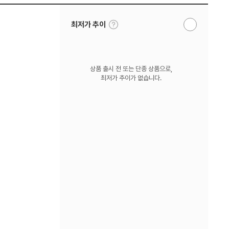
툴
최저가 추이
알
팁
림
보
받
기
기
상품 출시 전 또는 단종 상품으로,
최저가 추이가 없습니다.