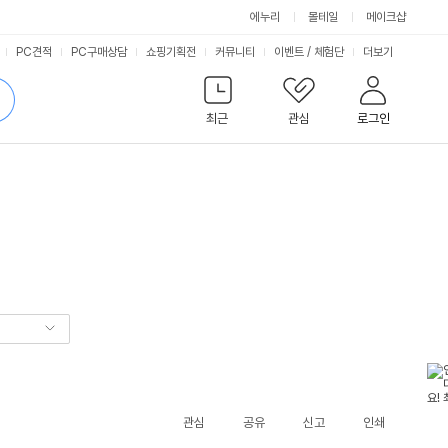
에누리
몰테일
메이크샵
서
PC견적
PC구매상담
쇼핑기획전
커뮤니티
이벤트
/
체험단
더보기
비
검
색
최근
관심
로그인
스
관심
공유
신고
인쇄