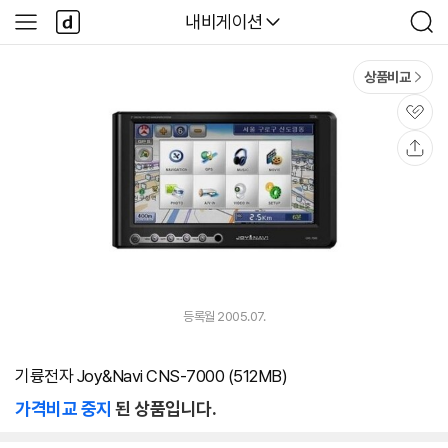
본문 바로가기
다
다나와
내비게이션
사
검
나
이
색
와
드
메
메
상품비교
인
뉴
관
심
공
유
등록월 2005.07.
기륭전자 Joy&Navi CNS-7000 (512MB)
가격비교 중지
된 상품입니다.