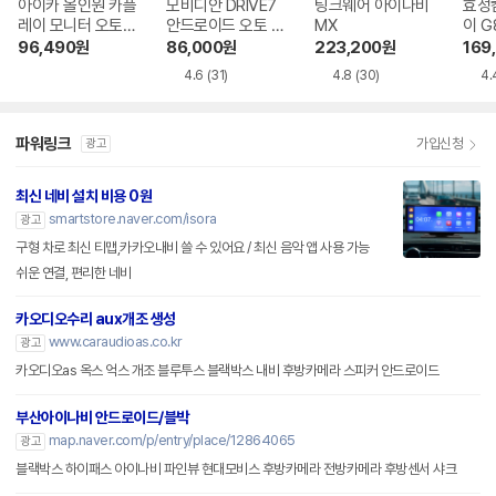
아이카 올인원 카플
모비디안 DRIVE7
팅크웨어 아이나비
효성
레이 모니터 오토플
안드로이드 오토 카
MX
이 G
레이 V10 1채널
플레이 7인치 모니
96,490
원
86,000
원
223,200
원
169
터
4.6
(31)
4.8
(30)
4.
파워링크
가입신청
광고
최신 네비 설치 비용 0원
smartstore.naver.com/isora
광고
구형 차로 최신 티맵,카카오내비 쓸 수 있어요 / 최신 음악 앱 사용 가능
쉬운 연결, 편리한 네비
카오디오수리 aux개조 생성
www.caraudioas.co.kr
광고
카오디오as 옥스 억스 개조 블루투스 블랙박스 내비 후방카메라 스피커 안드로이드
부산아이나비 안드로이드/블박
map.naver.com/p/entry/place/12864065
광고
블랙박스 하이패스 아이나비 파인뷰 현대모비스 후방카메라 전방카메라 후방센서 샤크