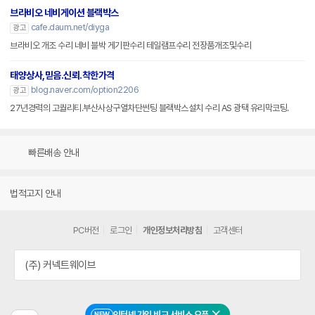
브라비오 네비게이션 블랙박스
cafe.daum.net/diyga
광고
브라비오 개조 수리 네비 블박 게기판수리 테일램프수리 전장품개조및수리
태양상사,믿음.신뢰.착한가격
blog.naver.com/option2206
광고
27년경력의 고퀄리티.부산사상구열차단썬팅 블랙박스설치 수리 AS 광택 유리막코팅.
빠른배송 안내
법적고지 안내
PC버전
로그인
개인정보처리방침
고객센터
(주) 커넥트웨이브
인터넷 가입 비교 서비스 오픈
NEW