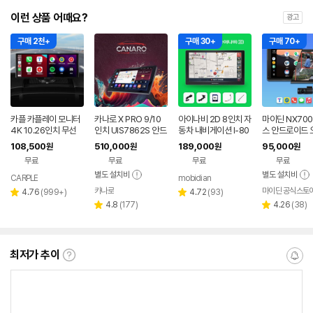
이런 상품 어때요?
광고
구매 2천+
구매 30+
구매 70+
카플 카플레이 모니터
카나로 X PRO 9/10
아이나비 2D 8인치 자
마이딘 NX700
4K 10.26인치 무선
인치 UIS7862S 안드
동차 내비게이션 I-80
스 안드로이드 
안드로이드오토 미러
로이드 올인원 네비게
0 (삼성 SD카드 16G
플레이 블랙박스
108,500
510,000
189,000
95,000
원
원
원
원
링 차량 네비게이션 올
이션
+거치대+안테나)
터
무료
무료
무료
무료
인원
별도 설치비
별도 설치비
CARPLE
mobidian
카나로
마이딘 공식스토
리
네이버
리
4.76
(
999+
)
4.72
(
93
)
별
별
페이
뷰
리
뷰
리
4.8
(
177
)
4.26
(
38
)
점
점
별
별
수
뷰
수
뷰
점
점
수
수
최저가 추이
최
알
저
림
가
받
추
는