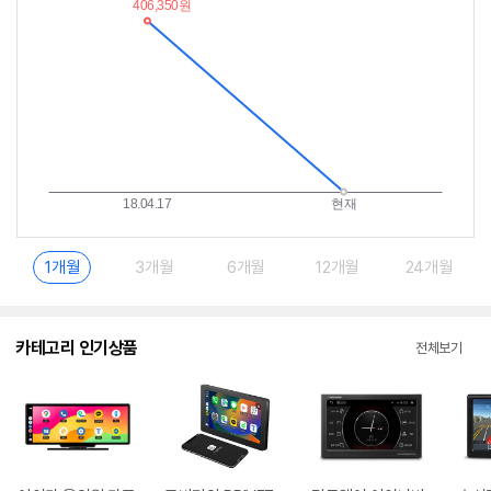
이
중
란?
1개월
3개월
6개월
12개월
24개월
카테고리 인기상품
전체보기