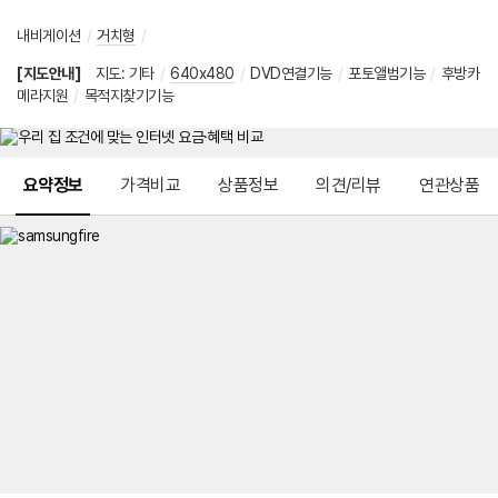
내비게이션
/
거치형
/
[지도안내]
지도
:
기타
/
640x480
/
DVD연결기능
/
포토앨범기능
/
후방카
메라지원
/
목적지찾기기능
메뉴 네비게이션
요약정보
가격비교
상품정보
의견/리뷰
연관상품