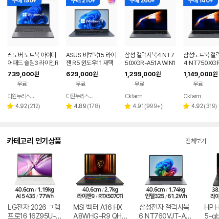
구매 190+
구매 210+
구매 260+
구매 140+
레노버 노트북 아이디
ASUS 비보북15 라이
삼성 갤럭시북4 NT7
삼성노트북 갤
어패드 슬림3 라이젠R
젠 R5 윈도우11 재택
50XGR-A51A WIN1
4 NT750XGR 
5 8GB 256GB 윈도
근무 싼 노트북
1 FPP(버젼UP설치)
3세대 16G 25
739,000
629,000
1,299,000
1,149,000
원
원
원
원
우11
업무용 학생용 사무용
무용 업무용 학
무료
무료
무료
무료
노트북 문스톤그레이
성비 노트북
다원누리스토어
다원누리스토어
Ckfarm
Ckfarm
네이버
네이버
네이버
네이
페이
페이
페이
페이
리
리
리
리
4.92
(
212
)
4.89
(
178
)
4.91
(
999+
)
4.92
(
319
)
별
별
별
별
뷰
뷰
뷰
뷰
점
점
점
점
수
수
수
수
카테고리 인기상품
전체보기
LG전자 2026 그램
MSI 벡터 A16 HX
삼성전자 갤럭시북
HP 
프로16 16Z95U-G
A8WHG-R9 QHD
6 NT760VJT-A51
5-g