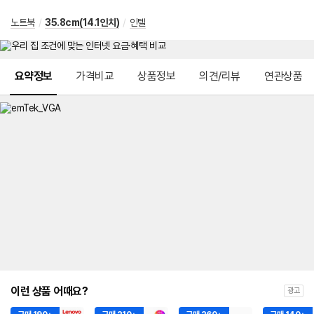
노트북
/
35.8cm(14.1인치)
/
인텔
메뉴 네비게이션
요약정보
가격비교
상품정보
의견/리뷰
연관상품
이런 상품 어때요?
광고