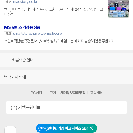
macstory.co.kr
광고
맥북, 아이맥 등 매입가격 실시간 조회, 높은 매입가! 24시 상담 강변테크
노마트
MS 오피스 가정용 정품
smartstore.naver.com/sbcore
광고
포인트적립/한국정품/PC,노트북 설치/이메일 또는 패키지 발송/게임용 주변기기
빠른배송 안내
법적고지 안내
PC버전
로그인
개인정보처리방침
고객센터
(주) 커넥트웨이브
인터넷 가입 비교 서비스 오픈
NEW
닫기