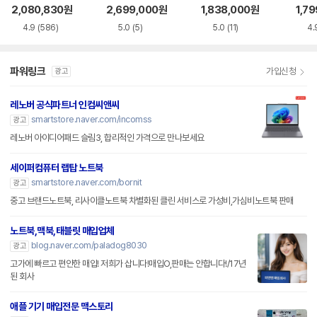
S5WK
+
A
2,080,830
원
2,699,000
원
1,838,000
원
1,7
4.9
(586)
5.0
(5)
5.0
(11)
4.
파워링크
가입신청
광고
레노버 공식파트너 인컴씨앤씨
smartstore.naver.com/incomss
광고
레노버 아이디어패드 슬림3, 합리적인 가격으로 만나보세요
세이퍼컴퓨터 랩탑 노트북
smartstore.naver.com/bornit
광고
중고 브랜드노트북, 리사이클노트북 차별화된 클린 서비스로 가성비,가심비노트북 판매
노트북,맥북,태블릿 매입업체
blog.naver.com/paladog8030
광고
고가에 빠르고 편안한 매입! 저희가 삽니다!매입O,판매는 안합니다!/17년
된 회사
애플 기기 매입전문 맥스토리