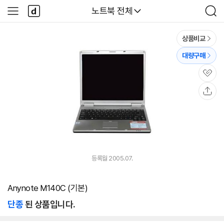
본문 바로가기
다
다나와
노트북 전체
사
검
나
이
색
와
드
메
메
상품비교
인
뉴
대량구매
관
심
공
유
등록월 2005.07.
Anynote M140C (기본)
단종
된 상품입니다.