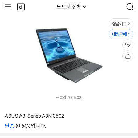
본문 바로가기
다
다나와
노트북 전체
사
검
나
이
색
와
드
메
메
상품비교
인
뉴
대량구매
관
심
공
유
등록월 2005.02.
ASUS A3-Series A3N 0502
단종
된 상품입니다.