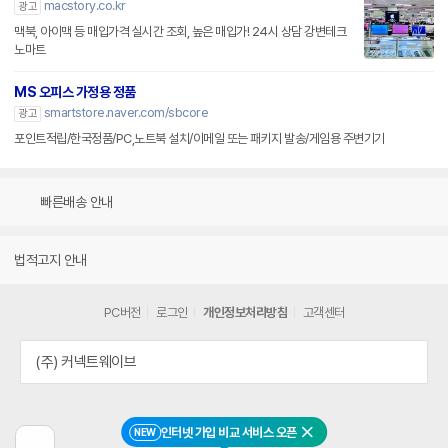
macstory.co.kr
광고
맥북, 아이맥 등 매입가격 실시간 조회, 높은 매입가! 24시 상담 강변테크
노마트
MS 오피스 가정용 정품
smartstore.naver.com/sbcore
광고
포인트적립/한국정품/PC,노트북 설치/이메일 또는 패키지 발송/게임용 주변기기
빠른배송 안내
법적고지 안내
PC버전
로그인
개인정보처리방침
고객센터
(주) 커넥트웨이브
인터넷 가입 비교 서비스 오픈
NEW
닫기