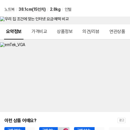
노트북
/
38.1cm(15인치)
/
2.8kg
/
인텔
메뉴 네비게이션
요약정보
가격비교
상품정보
의견/리뷰
연관상품
이런 상품 어때요?
광고