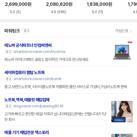
+
S5WK
A
2,699,000
원
2,080,820
원
1,838,000
원
1,7
5.0
(5)
4.9
(586)
5.0
(11)
4.
파워링크
가입신청
광고
레노버 공식파트너 인컴씨앤씨
smartstore.naver.com/incomss
광고
레노버 아이디어패드 슬림3, 합리적인 가격으로 만나보세요
세이퍼컴퓨터 랩탑 노트북
smartstore.naver.com/bornit
광고
중고 브랜드노트북, 리사이클노트북 차별화된 클린 서비스로 가성비,가심비노트북 판매
노트북,맥북,태블릿 매입업체
blog.naver.com/paladog8030
광고
고가에 빠르고 편안한 매입! 저희가 삽니다!매입O,판매는 안합니다!/17년
된 회사
애플 기기 매입전문 맥스토리