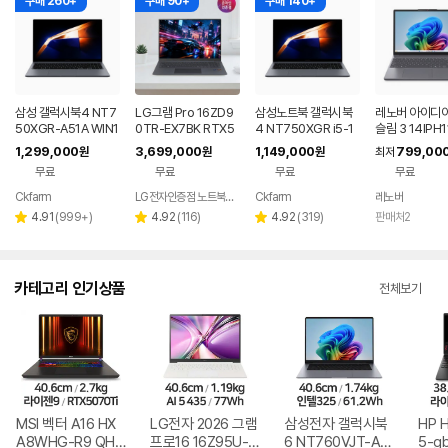
구매 260+
구매 90+
구매 140+
삼성 갤럭시북4 NT7
LG그램 Pro 16ZD9
삼성노트북 갤럭시북
레노버 아이디
50XGR-A51A WIN1
0TR-EX7BK RTX5
4 NT750XGR i5-1
슬림 3 14IPH1
1 FPP(버젼UP설치)
050 32GB 디자인 노
3세대 16G 256G 사
Q005LKR 8
1,299,000
3,699,000
1,149,000
799,00
원
원
원
최저
업무용 학생용 사무용
트북
무용 업무용 학생용 가
무료
무료
무료
무료
노트북 문스톤그레이
성비 노트북
Ckfarm
LG전자인증점 노트북랜드
Ckfarm
레노버
네이버
네이버
페이
페이
리
리
리
4.91
(
999+
)
4.92
(
116
)
4.92
(
319
)
판매처2
별
별
별
뷰
뷰
뷰
점
점
점
수
수
수
카테고리 인기상품
전체보기
MSI 벡터 A16 HX
LG전자 2026 그램
삼성전자 갤럭시북
HP 
A8WHG-R9 QHD
프로16 16Z95U-G
6 NT760VJT-A51
5-g