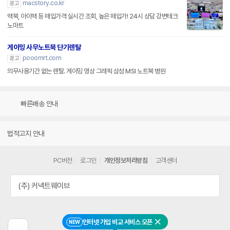
macstory.co.kr
광고
맥북, 아이맥 등 매입가격 실시간 조회, 높은 매입가! 24시 상담 강변테크
노마트
게이밍 사무노트북 단기렌탈
pooomrt.com
광고
의무사용기간 없는 렌탈. 게이밍 영상 그래픽 삼성 MSI 노트북 병원
빠른배송 안내
법적고지 안내
PC버전
로그인
개인정보처리방침
고객센터
(주) 커넥트웨이브
인터넷 가입 비교 서비스 오픈
NEW
닫기