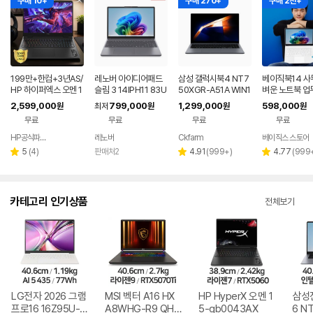
구매 10+
구매 270+
구매 2천+
199만+한컴+3년AS/
레노버 아이디어패드
삼성 갤럭시북4 NT7
베이직북14 사
HP 하이퍼엑스 오멘 1
슬림 3 14IPH11 83U
50XGR-A51A WIN1
벼운 노트북 업
6 AI7 450 RTX506
Q005LKR 8GB
1 FPP(버젼UP설치)
강용 싼 저가 윈
2,599,000
799,000
1,299,000
598,000
원
최저
원
원
원
0 게이밍 노트북
업무용 학생용 사무용
무료
무료
무료
무료
노트북 문스톤그레이
HP공식파트너 이텍컴퓨터
레노버
Ckfarm
베이직스 스토어
네이버
네이버
페이
페이
리
리
리
5
(
4
)
판매처2
4.91
(
999+
)
4.77
(
999
별
별
별
뷰
뷰
뷰
점
점
점
수
수
수
카테고리 인기상품
전체보기
LG전자 2026 그램
MSI 벡터 A16 HX
HP HyperX 오멘 1
삼성
프로16 16Z95U-G
A8WHG-R9 QHD
5-gb0043AX
6 N