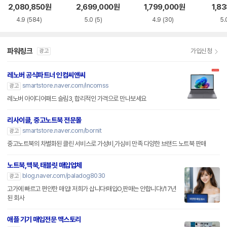
S5WK
+
A
2,080,850
원
2,699,000
원
1,799,000
원
1,8
4.9
(584)
5.0
(5)
4.9
(30)
5.
파워링크
가입신청
광고
레노버 공식파트너 인컴씨앤씨
smartstore.naver.com/incomss
광고
레노버 아이디어패드 슬림3, 합리적인 가격으로 만나보세요
리사이클, 중고노트북 전문몰
smartstore.naver.com/bornit
광고
중고노트북의 차별화된 클린 서비스로 가성비,가심비 만족 다양한 브랜드 노트북 판매
노트북,맥북,태블릿 매입업체
blog.naver.com/paladog8030
광고
고가에 빠르고 편안한 매입! 저희가 삽니다!매입O,판매는 안합니다!/17년
된 회사
애플 기기 매입전문 맥스토리