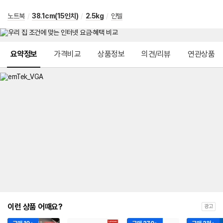
노트북
/
38.1cm(15인치)
/
2.5kg
/
인텔
메뉴 네비게이션
요약정보
가격비교
상품정보
의견/리뷰
연관상품
이런 상품 어때요?
광고