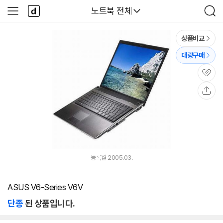
본문 바로가기
다
다나와
노트북 전체
사
검
나
이
색
와
드
메
메
상품비교
인
뉴
대량구매
관
심
공
유
등록월 2005.03.
ASUS V6-Series V6V
단종
된 상품입니다.