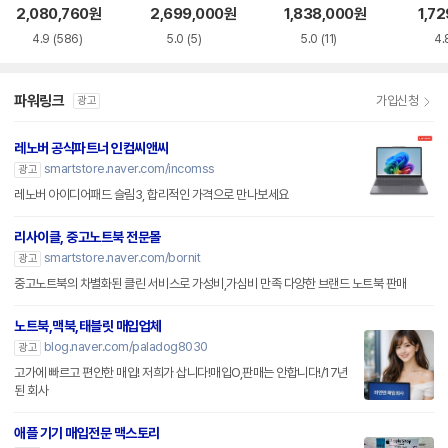
S5WK
+
A
1-75
2,080,760
원
2,699,000
원
1,838,000
원
1,7
4.9
(586)
5.0
(5)
5.0
(11)
4.
파워링크
가입신청
광고
레노버 공식파트너 인컴씨앤씨
smartstore.naver.com/incomss
광고
레노버 아이디어패드 슬림3, 합리적인 가격으로 만나보세요
리사이클, 중고노트북 전문몰
smartstore.naver.com/bornit
광고
중고노트북의 차별화된 클린 서비스로 가성비,가심비 만족 다양한 브랜드 노트북 판매
노트북,맥북,태블릿 매입업체
blog.naver.com/paladog8030
광고
고가에 빠르고 편안한 매입! 저희가 삽니다!매입O,판매는 안합니다!/17년
된 회사
애플 기기 매입전문 맥스토리