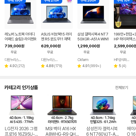
구매 190+
구매 210+
구매 260+
구매 10+
레노버 노트북 아이디
ASUS 비보북15 라이
삼성 갤럭시북4 NT7
199만+한컴+3
어패드 슬림3 라이젠R
젠 R5 윈도우11 재택
50XGR-A51A WIN1
HP 하이퍼엑스 
5 8GB 256GB 윈도
근무 싼 노트북
1 FPP(버젼UP설치)
6 AI7 450 R
739,000
629,000
1,299,000
2,599,000
원
원
원
우11
업무용 학생용 사무용
0 게이밍 노트
무료
무료
무료
무료
노트북 문스톤그레이
다원누리스토어
다원누리스토어
Ckfarm
HP공식파트너 이텍컴퓨터
네이버
네이버
네이버
페이
페이
페이
리
리
리
리
4.92
(
212
)
4.88
(
179
)
4.91
(
999+
)
5
(
4
)
별
별
별
별
뷰
뷰
뷰
뷰
점
점
점
점
수
수
수
수
카테고리 인기상품
전체보기
LG전자 2026 그램
MSI 벡터 A16 HX
삼성전자 갤럭시북
에이
프로16 16Z95U-G
A8WHG-R9 QHD
6 NT760VJT-A51
O 16