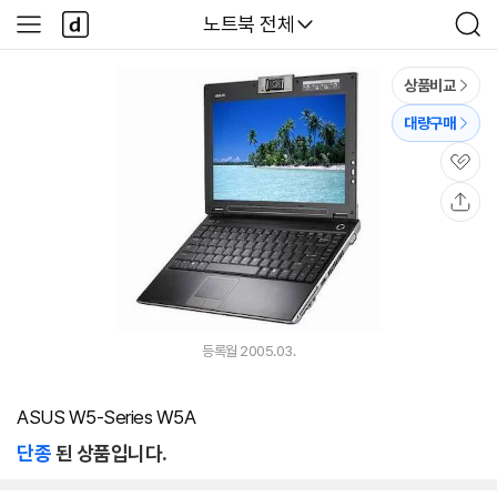
본문 바로가기
다
다나와
노트북 전체
사
검
나
이
색
와
드
메
메
상품비교
인
뉴
대량구매
관
심
공
유
등록월 2005.03.
ASUS W5-Series W5A
단종
된 상품입니다.