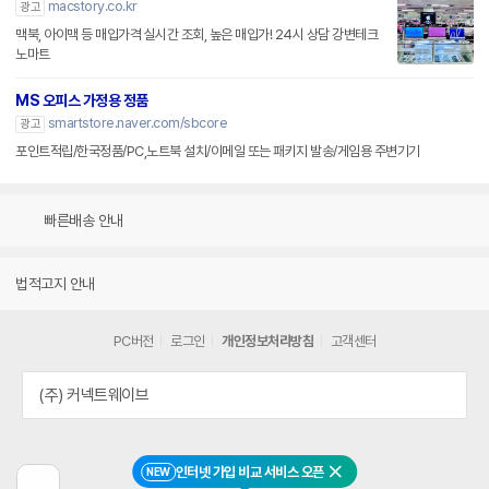
macstory.co.kr
광고
맥북, 아이맥 등 매입가격 실시간 조회, 높은 매입가! 24시 상담 강변테크
노마트
MS 오피스 가정용 정품
smartstore.naver.com/sbcore
광고
포인트적립/한국정품/PC,노트북 설치/이메일 또는 패키지 발송/게임용 주변기기
빠른배송 안내
법적고지 안내
PC버전
로그인
개인정보처리방침
고객센터
(주) 커넥트웨이브
인터넷 가입 비교 서비스 오픈
NEW
닫기