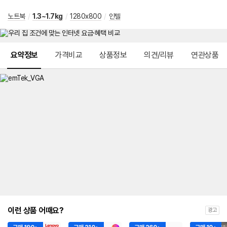
노트북
/
1.3~1.7kg
/
1280x800
/
인텔
메뉴 네비게이션
요약정보
가격비교
상품정보
의견/리뷰
연관상품
이런 상품 어때요?
광고