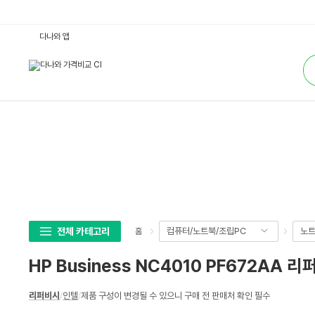
H
다나와 앱
P
B
통
u
합
s
검
i
색
n
e
s
s
N
C
4
0
1
0
P
F
6
7
2
전체 카테고리
컴퓨터/노트북/조립PC
노
홈
A
A
리
HP Business NC4010 PF672AA 
퍼
비
시
상
:
리퍼비시
/
인텔
/
제품 구성이 변경될 수 있으니 구매 전 판매처 확인 필수
세
다
나
스