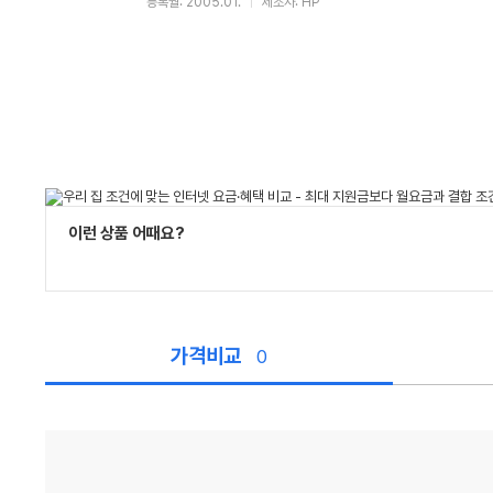
등록월: 2005.01.
제조사: HP
이런 상품 어때요?
가격비교
0
가
격
비
교