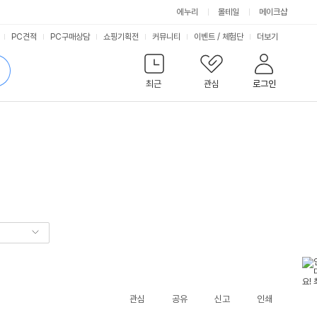
에누리
몰테일
메이크샵
서
PC견적
PC구매상담
쇼핑기획전
커뮤니티
이벤트
/
체험단
더보기
비
검
색
최근
관심
로그인
스
관심
공유
신고
인쇄