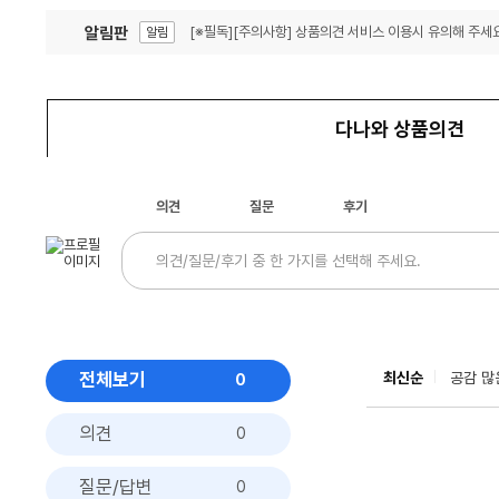
알림판
[※필독][주의사항] 상품의견 서비스 이용시 유의해 주세요
알림
잦은 오류, PC속도 잡자! PC안정화 위해 이건 꼭!
알림
다나와 상품의견
의견
질문
후기
전체보기
최신순
공감 많
0
의견
0
질문/답변
0