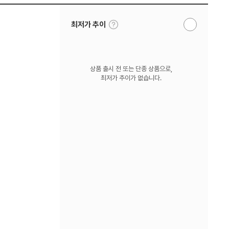
툴
최저가 추이
알
팁
림
보
받
기
기
상품 출시 전 또는 단종 상품으로,
최저가 추이가 없습니다.