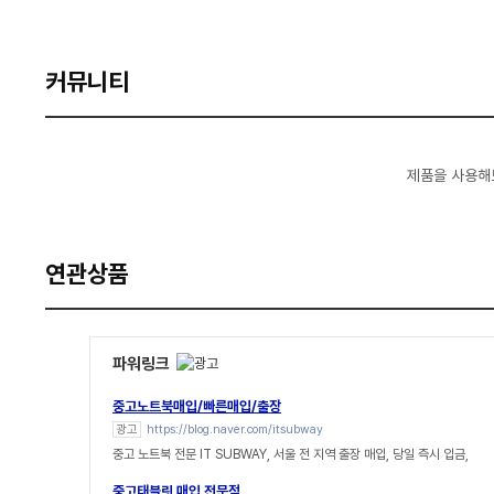
커뮤니티
제품을 사용해
연관상품
파워링크
중고노트북매입/빠른매입/출장
광고
https://blog.naver.com/itsubway
중고 노트북 전문 IT SUBWAY, 서울 전 지역 출장 매입, 당일 즉시 입금,
중고태블릿 매입 전문점