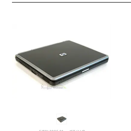
와
펙
가
격
비
교