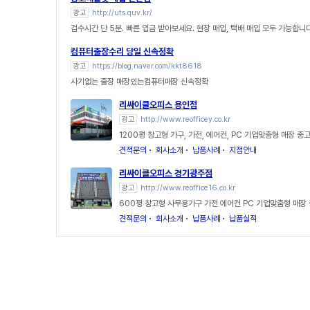
광고
http://uts.quv.kr/
검수시간 단 5분. 빠른 입금 받아보세요. 현장 매입, 택배 매입 모두 가능합니
컴퓨터출장수리 당일 신속정확
광고
https://blog.naver.com/kkt8618
사기없는 출장 매장있는컴퓨터매장 신속정확
리싸이클오피스 용인점
광고
http://www.reofficey.co.kr
1200평 창고형 가구, 가전, 에어컨, PC 기업맞춤형 매장 
견적문의
회사소개
납품사례
지점안내
리싸이클오피스 경기광주점
광고
http://www.reoffice16.co.kr
600평 창고형 사무용가구 가전 에어컨 PC 기업맞춤형 매장
견적문의
회사소개
납품사례
납품실적