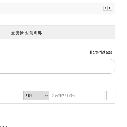
이
다
전
음
보
보
기
기
쇼핑몰 상품리뷰
내 상품의견 모음