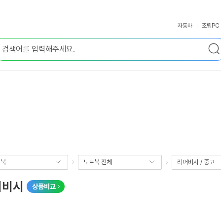
자동차
조립PC
트북
노트북 전체
리퍼비시 / 중고
리퍼비시
상품비교