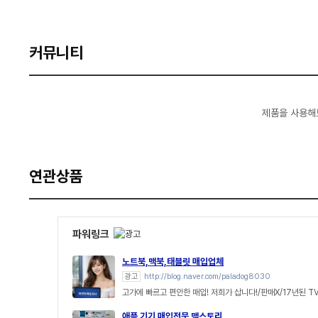
커뮤니티
제품을 사용해
연관상품
파워링크
노트북,맥북,태블릿 매입업체
광고
http://blog.naver.com/paladog8030
고가에 빠르고 편안한 매입! 저희가 삽니다!/판매X/17년된 T
애플 기기 매입전문 맥스토리