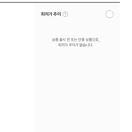
툴
최저가 추이
알
팁
림
보
받
기
기
상품 출시 전 또는 단종 상품으로,
최저가 추이가 없습니다.