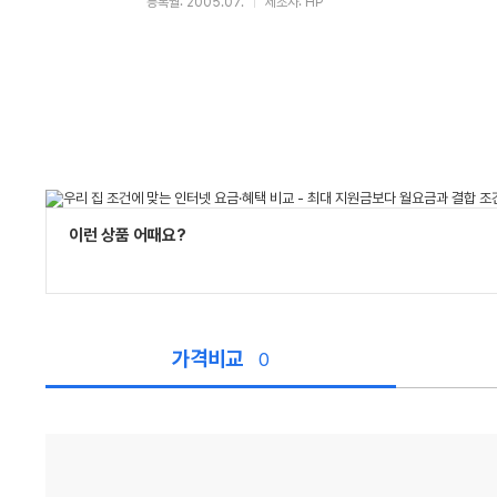
등록월: 2005.07.
제조사: HP
이런 상품 어때요?
가격비교
0
가
격
비
교