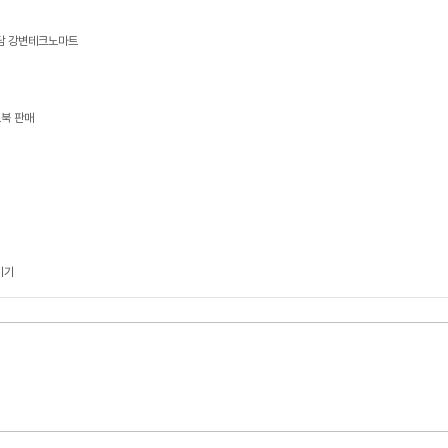
상담 강변테크노마트
트북 판매
기기