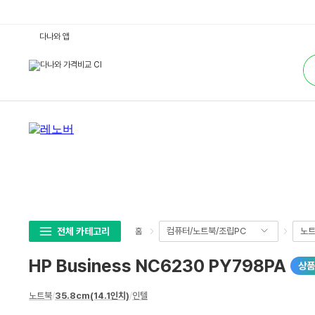
H
다나와 앱
P
B
통
u
합
s
검
i
색
n
e
s
s
N
C
6
2
3
0
P
Y
7
9
8
전체 카테고리
컴퓨터/노트북/조립PC
노
홈
P
A
:
HP Business NC6230 PY798PA
상품
다
나
와
상
가
노트북
/
35.8cm(14.1인치)
/
인텔
세
격
비
스