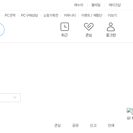
에누리
몰테일
메이크샵
서
PC견적
PC구매상담
쇼핑기획전
커뮤니티
이벤트
/
체험단
더보기
비
검
색
최근
관심
로그인
스
관심
공유
신고
인쇄