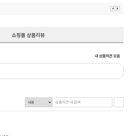
이
다
전
음
보
보
기
기
쇼핑몰 상품리뷰
내 상품의견 모음