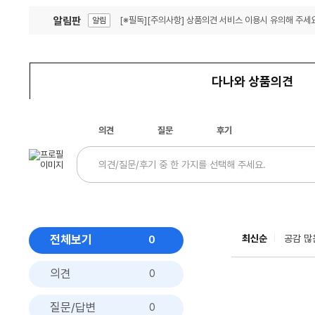
알림판
[※필독][주의사항] 상품의견 서비스 이용시 유의해 주세요
알림
잦은 오류, PC속도 잡자! PC안정화 위해 이건 꼭!
알림
다나와 상품의견
의견
질문
후기
전체보기
최신순
공감 많
0
의견
0
질문/답변
0