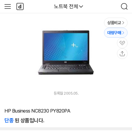
본문 바로가기
다
다나와
노트북 전체
사
검
나
이
색
와
드
메
메
상품비교
인
뉴
대량구매
관
심
공
유
등록월 2005.05.
HP Business NC8230 PY820PA
단종
된 상품입니다.