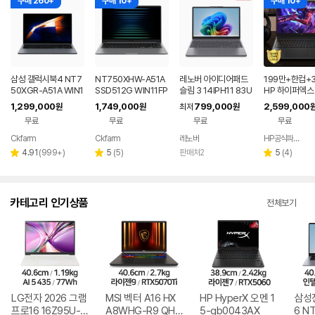
구매 260+
구매 10+
구매 10+
삼성 갤럭시북4 NT7
NT750XHW-A51A
레노버 아이디어패드
199만+한컴+3
50XGR-A51A WIN1
SSD512G WIN11FP
슬림 3 14IPH11 83U
HP 하이퍼엑스 
1 FPP(버젼UP설치)
P(버젼UP설치) 삼성
Q005LKR 8GB
6 AI7 450 R
1,299,000
1,749,000
799,000
2,599,000
원
원
최저
원
업무용 학생용 사무용
전자 갤럭시북5 노트
0 게이밍 노트
무료
무료
무료
무료
노트북 문스톤그레이
북
Ckfarm
Ckfarm
레노버
HP공식파트너 이텍컴퓨터
네이버
네이버
페이
페이
리
리
리
4.91
(
999+
)
5
(
5
)
판매처2
5
(
4
)
별
별
별
뷰
뷰
뷰
점
점
점
수
수
수
카테고리 인기상품
전체보기
LG전자 2026 그램
MSI 벡터 A16 HX
HP HyperX 오멘 1
삼성
프로16 16Z95U-G
A8WHG-R9 QHD
5-gb0043AX
6 N