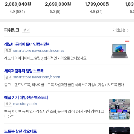
S5WK
+
A
2,080,840
원
2,699,000
원
1,799,000
원
1,8
4.9
(584)
5.0
(5)
4.9
(34)
5.
파워링크
가입신청
광고
레노버 공식파트너 인컴씨앤씨
smartstore.naver.com/incomss
광고
레노버 아이디어패드 슬림3, 합리적인 가격으로 만나보세요
세이퍼컴퓨터 랩탑 노트북
smartstore.naver.com/bornit
광고
중고 브랜드노트북, 리사이클노트북 차별화된 클린 서비스로 가성비,가심비노트북 판매
애플 기기 매입전문 맥스토리
macstory.co.kr
광고
맥북, 아이맥 등 매입가격 실시간 조회, 높은 매입가! 24시 상담 강변테크
노마트
노트북 살땐 삼오네트