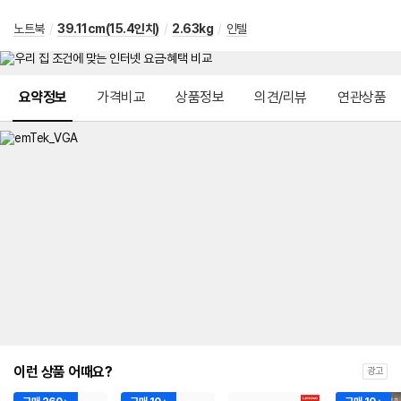
노트북
/
39.11cm(15.4인치)
/
2.63kg
/
인텔
메뉴 네비게이션
요약정보
가격비교
상품정보
의견/리뷰
연관상품
이런 상품 어때요?
광고