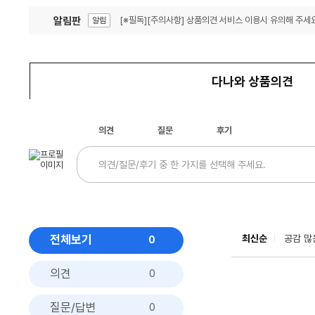
알림판
[※필독][주의사항] 상품의견 서비스 이용시 유의해 주세요
알림
잦은 오류, PC속도 잡자! PC안정화 위해 이건 꼭!
알림
다나와 상품의견
의견
질문
후기
전체보기
최신순
공감 많
0
의견
0
질문/답변
0