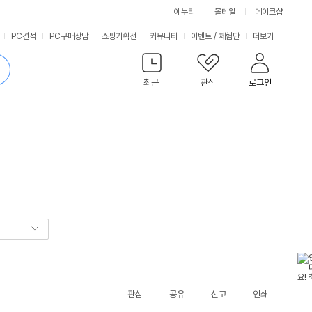
에누리
몰테일
메이크샵
서
PC견적
PC구매상담
쇼핑기획전
커뮤니티
이벤트
/
체험단
더보기
비
검
색
최근
관심
로그인
스
관심
공유
신고
인쇄