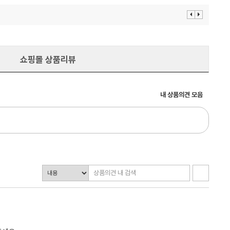
이
다
전
음
보
보
기
기
쇼핑몰 상품리뷰
내 상품의견 모음