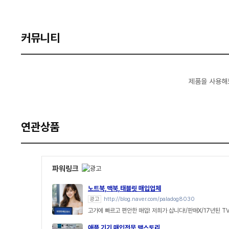
커뮤니티
제품을 사용해
연관상품
파워링크
노트북,맥북,태블릿 매입업체
광고
http://blog.naver.com/paladog8030
고가에 빠르고 편안한 매입! 저희가 삽니다!/판매X/17년된 T
애플 기기 매입전문 맥스토리