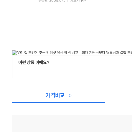
등록월: 2005.04.
제조사: HP
이런 상품 어때요?
가격비교
0
가
격
비
교