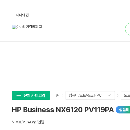
H
다나와 앱
P
B
통
u
합
s
검
i
색
n
e
s
s
N
X
6
1
2
0
P
V
1
1
9
전체 카테고리
컴퓨터/노트북/조립PC
노
홈
P
A
:
HP Business NX6120 PV119PA
상품비
다
나
와
상
가
노트북
/
2.64kg
/
인텔
세
격
비
스