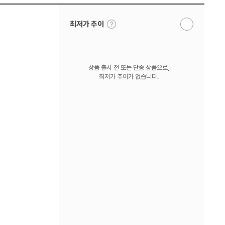
툴
최저가 추이
알
팁
림
보
받
기
기
상품 출시 전 또는 단종 상품으로,
최저가 추이가 없습니다.