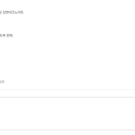
상담 강변테크노마트
트북 판매
기기