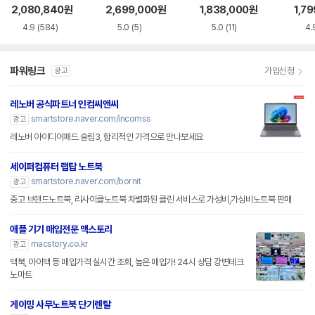
S5WK
+
A
2,080,840
원
2,699,000
원
1,838,000
원
1,7
4.9
(584)
5.0
(5)
5.0
(11)
4.
파워링크
가입신청
광고
레노버 공식파트너 인컴씨앤씨
smartstore.naver.com/incomss
광고
레노버 아이디어패드 슬림3, 합리적인 가격으로 만나보세요
세이퍼컴퓨터 랩탑 노트북
smartstore.naver.com/bornit
광고
중고 브랜드노트북, 리사이클노트북 차별화된 클린 서비스로 가성비,가심비노트북 판매
애플 기기 매입전문 맥스토리
macstory.co.kr
광고
맥북, 아이맥 등 매입가격 실시간 조회, 높은 매입가! 24시 상담 강변테크
노마트
게이밍 사무노트북 단기렌탈