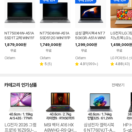
구매 10+
구매 260+
구매 10+
NT750XHW-A51A
NT750XHW-A51A
삼성 갤럭시북4 NT7
LG전자 LG그램
SSD1T교체 WIN11F
SSD512G WIN11FP
50XGR-A51A WIN1
치노트북 LG노
PP(버젼UP설치) 삼성
P(버젼UP설치) 삼성
1 FPP(버젼UP설치)
6GB/256GB
1,879,000
1,749,000
1,299,000
1,459,000
원
원
원
원
전자 갤럭시북5 노트
전자 갤럭시북5 노트
업무용 학생용 사무용
노트북
무료
무료
무료
무료
북
북
노트북 문스톤그레이
Ckfarm
Ckfarm
Ckfarm
LG PC파트너 
네이버
네이버
네이버
페이
페이
페이
리
리
리
5
(
5
)
4.91
(
999+
)
4.88
(
43
)
별
별
별
뷰
뷰
뷰
점
점
점
수
수
수
카테고리 인기상품
전체보기
LG전자 2026 그램
MSI 벡터 A16 HX
삼성전자 갤럭시북
HP 
프로16 16Z95U-G
A8WHG-R9 QHD
6 NT760VJT-A51
5-g