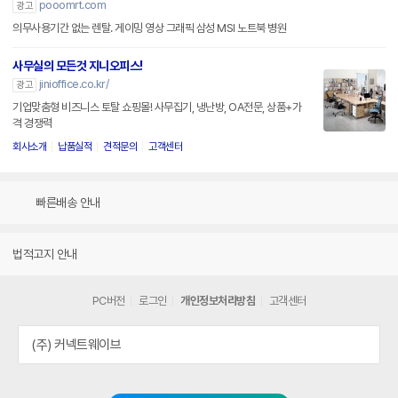
pooomrt.com
광고
의무사용기간 없는 렌탈. 게이밍 영상 그래픽 삼성 MSI 노트북 병원
사무실의 모든것 지니오피스!
jinioffice.co.kr/
광고
기업맞춤형 비즈니스 토탈 쇼핑몰! 사무집기, 냉난방, OA전문, 상품+가
격 경쟁력
회사소개
납품실적
견적문의
고객센터
빠른배송 안내
법적고지 안내
PC버전
로그인
개인정보처리방침
고객센터
(주) 커넥트웨이브