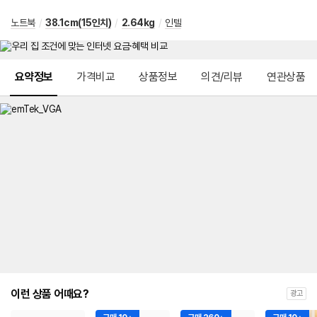
노트북
/
38.1cm(15인치)
/
2.64kg
/
인텔
메뉴 네비게이션
요약정보
가격비교
상품정보
의견/리뷰
연관상품
이런 상품 어때요?
광고