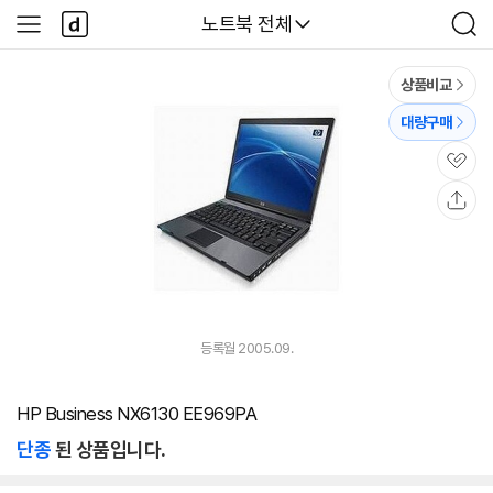
본문 바로가기
다
다나와
노트북 전체
사
검
나
이
색
와
드
메
메
상품비교
인
뉴
대량구매
관
심
공
유
등록월 2005.09.
HP Business NX6130 EE969PA
단종
된 상품입니다.